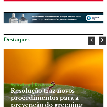
Destaques
estaques
Destaques
o traz novos
entos para a
ão do greening