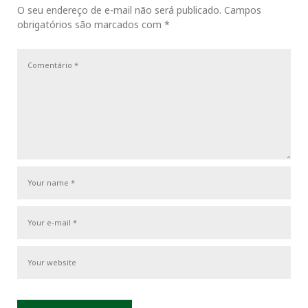
o
o
O seu endereço de e-mail não será publicado.
Campos
ç
k
n
s
obrigatórios são marcados com
*
u
s
ã
s
t
o
t
P
d
o
e
s
P
t
o
s
t