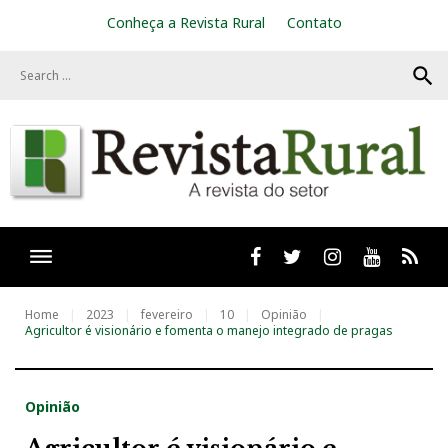
S
Conheça a Revista Rural
Contato
k
i
search
p
t
o
c
o
n
t
e
n
t
Facebook
twitter
Instagram
Youtube
RSS
Home
2023
fevereiro
10
Opinião
Agricultor é visionário e fomenta o manejo integrado de pragas
Opinião