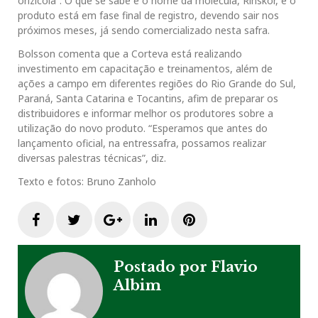
orizícola”. O que se sabe é o nome da molécula, Rinskor, e o
produto está em fase final de registro, devendo sair nos
próximos meses, já sendo comercializado nesta safra.
Bolsson comenta que a Corteva está realizando
investimento em capacitação e treinamentos, além de
ações a campo em diferentes regiões do Rio Grande do Sul,
Paraná, Santa Catarina e Tocantins, afim de preparar os
distribuidores e informar melhor os produtores sobre a
utilização do novo produto. “Esperamos que antes do
lançamento oficial, na entressafra, possamos realizar
diversas palestras técnicas”, diz.
Texto e fotos: Bruno Zanholo
F
T
G
L
P
a
w
o
i
i
Postado por
Flavio
Albim
c
i
o
n
n