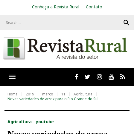
S
Conheça a Revista Rural
Contato
k
i
search
p
t
o
c
o
n
t
e
n
t
Facebook
twitter
Instagram
Youtube
RSS
Home
2019
março
11
Agricultura
Novas variedades de arroz para o Rio Grande do Sul
Agricultura
youtube