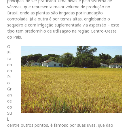
principais de ser praticada. Uma delas é pelo sistema de
várzeas, que representa maior volume de produção no
Brasil, onde as plantas são irrigadas por inundação
controlada. Já a outra é por terras altas, englobando o
sequeiro e com irrigação suplementada via aspersão – este
tipo tem predomínio de utilização na região Centro-Oeste
do País.
O
Es
ta
do
do
Ri
o
Gr
an
de
do
Su
l,
dentre outros pontos, é famoso por suas uvas, que dão