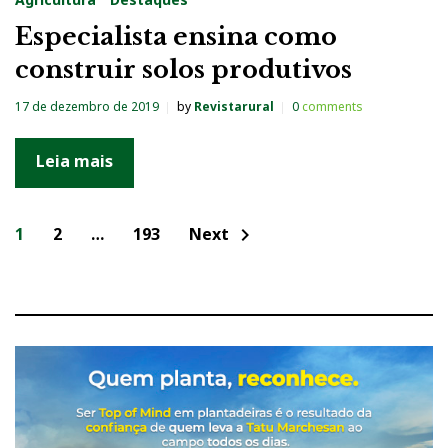
Especialista ensina como
construir solos produtivos
17 de dezembro de 2019
by
Revistarural
0
comments
Leia mais
N
1
2
…
193
Next
chevron_right
a
v
e
g
a
ç
ã
o