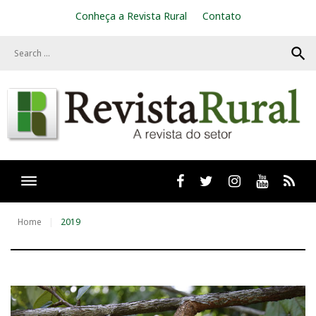
S
Conheça a Revista Rural
Contato
k
i
search
p
t
o
c
o
n
t
e
n
t
Facebook
twitter
Instagram
Youtube
RSS
Home
2019
A
n