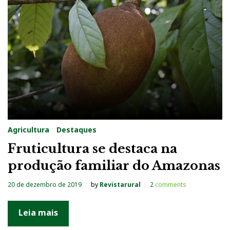
o
:
2
0
1
9
Agricultura
Destaques
Fruticultura se destaca na
produção familiar do Amazonas
20 de dezembro de 2019
by
Revistarural
2
comments
Leia mais