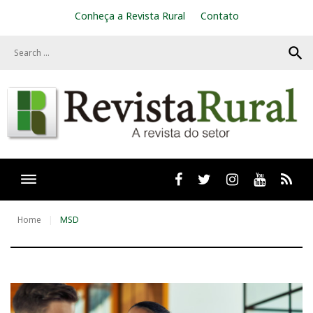
S
Conheça a Revista Rural
Contato
k
i
search
p
t
o
c
o
n
t
e
n
t
Facebook
twitter
Instagram
Youtube
RSS
Home
MSD
T
a