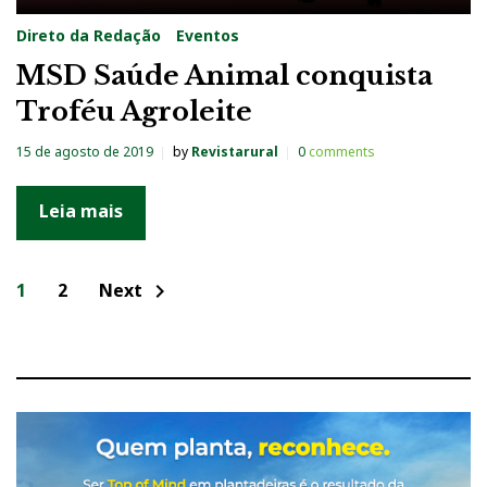
Direto da Redação
Eventos
MSD Saúde Animal conquista
Troféu Agroleite
15 de agosto de 2019
by
Revistarural
0
comments
Leia mais
N
1
2
Next
chevron_right
a
v
e
g
a
ç