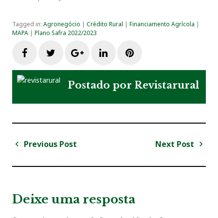
Tagged in:
Agronegócio
|
Crédito Rural
|
Financiamento Agrícola
|
MAPA
|
Plano Safra 2022/2023
F
T
G
L
P
a
w
o
i
i
Postado por
Revistarural
c
i
o
n
n
e
t
g
k
t
Previous Post
Next Post
N
b
t
l
e
e
a
P
N
v
r
e
o
e
e
d
r
e
e
x
v
t
g
Deixe uma resposta
o
r
+
I
e
i
P
a