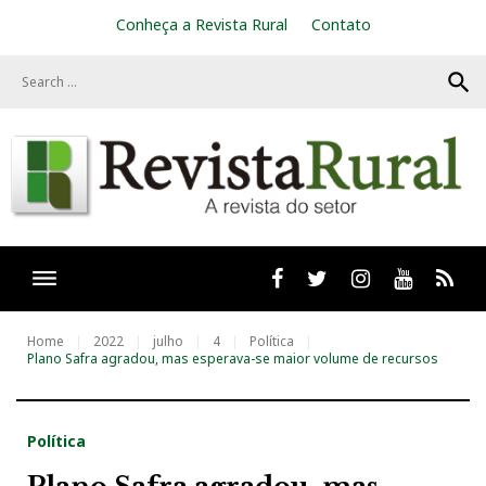
S
Conheça a Revista Rural
Contato
k
i
search
p
t
o
c
o
n
t
e
n
t
Facebook
twitter
Instagram
Youtube
RSS
Home
2022
julho
4
Política
Plano Safra agradou, mas esperava-se maior volume de recursos
Política