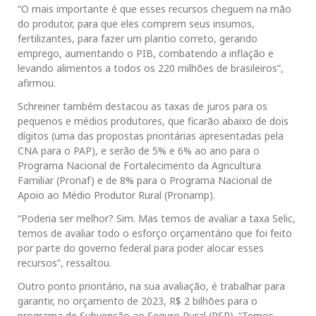
“O mais importante é que esses recursos cheguem na mão
do produtor, para que eles comprem seus insumos,
fertilizantes, para fazer um plantio correto, gerando
emprego, aumentando o PIB, combatendo a inflação e
levando alimentos a todos os 220 milhões de brasileiros”,
afirmou.
Schreiner também destacou as taxas de juros para os
pequenos e médios produtores, que ficarão abaixo de dois
dígitos (uma das propostas prioritárias apresentadas pela
CNA para o PAP), e serão de 5% e 6% ao ano para o
Programa Nacional de Fortalecimento da Agricultura
Familiar (Pronaf) e de 8% para o Programa Nacional de
Apoio ao Médio Produtor Rural (Pronamp).
“Poderia ser melhor? Sim. Mas temos de avaliar a taxa Selic,
temos de avaliar todo o esforço orçamentário que foi feito
por parte do governo federal para poder alocar esses
recursos”, ressaltou.
Outro ponto prioritário, na sua avaliação, é trabalhar para
garantir, no orçamento de 2023, R$ 2 bilhões para o
programa de Subvenção ao Seguro Rural (PSR). “Temos