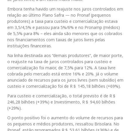
Embora tenha havido um reajuste nos juros controlados em
relação ao último Plano Safra — no Pronaf (pequenos
produtores) a taxa para custeio e comercialização estava
em 3,5/4,5% e passou para 5%/6% e no Pronamp (médios)
de 5,5% para 8% – eles ainda são menores que os cobrados
nos financiamentos com taxas de juros livres pelas
instituições financeiras.
Na linha destinada aos “demais produtores”, de maior porte,
o reajuste na taxa de juros controlados para custeio e
comercialização foi maior, de 7,5% para 12%. A taxa livre
cobrada pelo mercado está entre 16% e 20%. Já o volume
anunciado de recursos para os juros livres (sem subsídio) em
custeio e comercialização foi de R＄ 145,18 bilhões (+69%).
Para custeio e comercialização, o total previsto é de R＄
246,28 bilhões (+39%) e Investimento, R＄ 94,60 bilhões
(+29%).
O ponto positivo foi o aumento do volume de recursos para
os pequenos e médios produtores, ressaltou Brisolara. No
Pronaf, estão programados R＄ 53,61 bilhões (+36%) e de