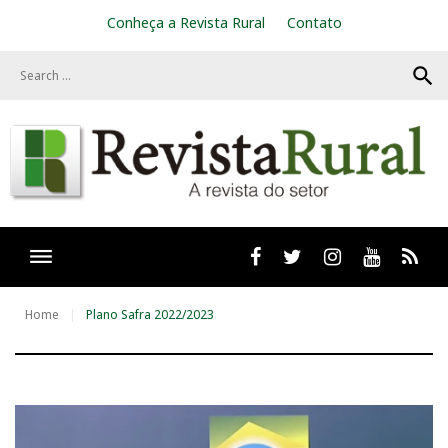
S
Conheça a Revista Rural
Contato
k
i
search
p
t
o
c
o
n
t
e
n
t
Facebook
twitter
Instagram
Youtube
RSS
Home
Plano Safra 2022/2023
T
a