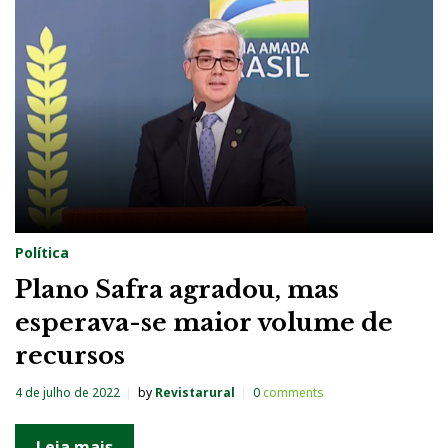
g
:
P
l
a
n
o
S
Política
a
Plano Safra agradou, mas
f
esperava-se maior volume de
r
recursos
a
2
4 de julho de 2022
by
Revistarural
0
comments
0
2
Leia mais