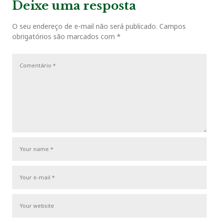
v
t
g
Deixe uma resposta
o
r
+
I
e
i
P
a
o
o
O seu endereço de e-mail não será publicado.
Campos
ç
k
n
s
obrigatórios são marcados com
*
u
s
ã
s
t
o
t
P
d
o
e
s
P
t
o
s
t