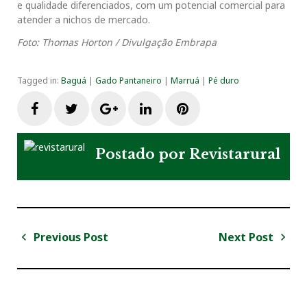
e qualidade diferenciados, com um potencial comercial para
atender a nichos de mercado.
Foto: Thomas Horton / Divulgação Embrapa
Tagged in:
Baguá
|
Gado Pantaneiro
|
Marruá
|
Pé duro
F
T
G
L
P
a
w
o
i
i
Postado por
Revistarural
c
i
o
n
n
e
t
g
k
t
Previous Post
Next Post
N
b
t
l
e
e
a
P
N
v
r
e
o
e
e
d
r
e
e
x