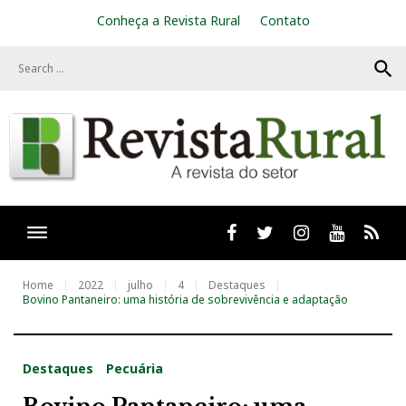
S
Conheça a Revista Rural
Contato
k
i
search
p
t
o
c
o
n
t
e
n
t
Facebook
twitter
Instagram
Youtube
RSS
Home
2022
julho
4
Destaques
Bovino Pantaneiro: uma história de sobrevivência e adaptação
Destaques
Pecuária