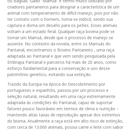
ou Baguás. Gado “Marruá” é termo muito utilizado por
criadores pantaneiros para designar a característica de um
animal com temperamento de difícil manejo, pois por não
ter contato com o homem, torna-se indócil, sendo sua
captura e doma um desafio para os peões. Esses animais
voltam a um estado feral. Qualquer raça bovina pode se
tornar um Marruá, desde que o processo de manejo se
ausente. No contexto da novela, entre os Marruás do
Pantanal, encontramos o Bovino Pantaneiro , uma raça
adaptada ao Pantanal e que vem sendo pesquisada pela
Embrapa Pantanal e parceiros há mais de 20 anos, como
esforço fundamental para a conservação e uso desse
patrimônio genético, evitando sua extinção.
Trazido da Europa na época do Descobrimento por
portugueses e espanhóis, passou por um processo e
seleção natural, resultando em uma raça extremamente
adaptada às condições do Pantanal, capaz de suportar
fatores pouco favoráveis em termos de clima e nutrição –
mantendo altas taxas de reprodução apesar dos extremos
do bioma. Atualmente a raça está em alto risco de extinção,
com cerca de 13.000 animais, possui carne e leite com sabor