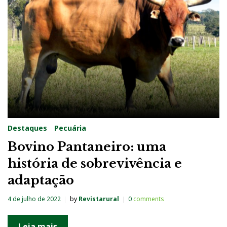
a
:
4
d
e
j
u
l
Destaques
Pecuária
h
Bovino Pantaneiro: uma
o
história de sobrevivência e
d
adaptação
e
2
4 de julho de 2022
by
Revistarural
0
comments
0
2
Leia mais