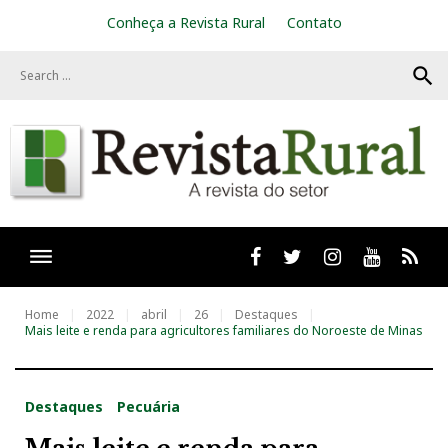
S
Conheça a Revista Rural
Contato
k
i
search
p
t
o
c
o
n
t
e
n
t
Facebook
twitter
Instagram
Youtube
RSS
Home
2022
abril
26
Destaques
Mais leite e renda para agricultores familiares do Noroeste de Minas
Destaques
Pecuária