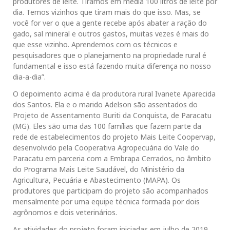
produtores de leite. Tiramos em média 100 litros de leite por
dia. Temos vizinhos que tiram mais do que isso. Mas, se
você for ver o que a gente recebe após abater a ração do
gado, sal mineral e outros gastos, muitas vezes é mais do
que esse vizinho. Aprendemos com os técnicos e
pesquisadores que o planejamento na propriedade rural é
fundamental e isso está fazendo muita diferença no nosso
dia-a-dia”.
O depoimento acima é da produtora rural Ivanete Aparecida
dos Santos. Ela e o marido Adelson são assentados do
Projeto de Assentamento Buriti da Conquista, de Paracatu
(MG). Eles são uma das 100 famílias que fazem parte da
rede de estabelecimentos do projeto Mais Leite Coopervap,
desenvolvido pela Cooperativa Agropecuária do Vale do
Paracatu em parceria com a Embrapa Cerrados, no âmbito
do Programa Mais Leite Saudável, do Ministério da
Agricultura, Pecuária e Abastecimento (MAPA). Os
produtores que participam do projeto são acompanhados
mensalmente por uma equipe técnica formada por dois
agrônomos e dois veterinários.
As atividades do projeto foram iniciadas em julho de 2019.