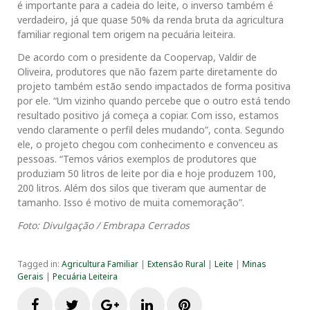
é importante para a cadeia do leite, o inverso também é
verdadeiro, já que quase 50% da renda bruta da agricultura
familiar regional tem origem na pecuária leiteira.
De acordo com o presidente da Coopervap, Valdir de
Oliveira, produtores que não fazem parte diretamente do
projeto também estão sendo impactados de forma positiva
por ele. “Um vizinho quando percebe que o outro está tendo
resultado positivo já começa a copiar. Com isso, estamos
vendo claramente o perfil deles mudando”, conta. Segundo
ele, o projeto chegou com conhecimento e convenceu as
pessoas. “Temos vários exemplos de produtores que
produziam 50 litros de leite por dia e hoje produzem 100,
200 litros. Além dos silos que tiveram que aumentar de
tamanho. Isso é motivo de muita comemoração”.
Foto: Divulgação / Embrapa Cerrados
Tagged in:
Agricultura Familiar
|
Extensão Rural
|
Leite
|
Minas
Gerais
|
Pecuária Leiteira
F
T
G
L
P