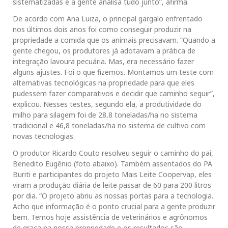
sistematizadas e a gente analisa tudo junto”, afirma.
De acordo com Ana Luiza, o principal gargalo enfrentado
nos últimos dois anos foi como conseguir produzir na
propriedade a comida que os animais precisavam. “Quando a
gente chegou, os produtores já adotavam a prática de
integração lavoura pecuária. Mas, era necessário fazer
alguns ajustes. Foi o que fizemos. Montamos um teste com
alternativas tecnológicas na propriedade para que eles
pudessem fazer comparativos e decidir que caminho seguir”,
explicou. Nesses testes, segundo ela, a produtividade do
milho para silagem foi de 28,8 toneladas/ha no sistema
tradicional e 46,8 toneladas/ha no sistema de cultivo com
novas tecnologias.
O produtor Ricardo Couto resolveu seguir o caminho do pai,
Benedito Eugênio (foto abaixo). Também assentados do PA
Buriti e participantes do projeto Mais Leite Coopervap, eles
viram a produção diária de leite passar de 60 para 200 litros
por dia. “O projeto abriu as nossas portas para a tecnologia.
Acho que informação é o ponto crucial para a gente produzir
bem. Temos hoje assistência de veterinários e agrônomos
de graça na nossa propriedade e os resultados são