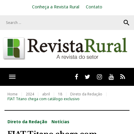
S
Conheça a Revista Rural
Contato
k
i
search
p
t
o
c
o
n
t
e
n
t
Facebook
twitter
Instagram
Youtube
RSS
Home
2024
abril
18
Direto da Redação
FIAT Titano chega com catálogo exclusivo
Direto da Redação
Notícias