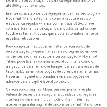
facilitar o acesso à caçamba para carregar uma moto (de
até 300kg), por exemplo.
Já entre os acessórios que agregam ainda mais tecnologia à
Nova Fiat Titano estão itens como a capota e estribo
elétricos, carregador wireless com entrada USB-c, chave
com abertura tampa de caçamba, módulos de vidros one
touch e sistema tilt down, que ajusta automaticamente os
espelhos retrovisores.
Para completar, não poderiam faltar os acessórios de
personalização, já que a Fiat estreia no segmento em que
os clientes são mais adeptos a customização. A Nova Fiat
Titano pode ficar ainda mais especial com itens como o
alargador de para-lama, overbumper, barras transversais de
teto, molduras em duas opções de cores para as lanternas
traseiras, maçanetas cromadas e diversas opções de
adesivos para o capô e lateral do veículo.
Os acessórios originais Mopar passam por uma ampla
bateria de testes para assegurar a qualidade das peças sem
interferir no desempenho do modelo. Assim, eles não
alteram a garantia original de cinco anos da Fiat Titano (sem