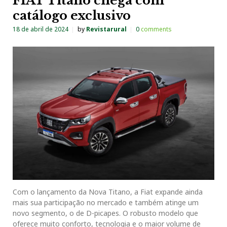
FIAT Titano chega com
catálogo exclusivo
18 de abril de 2024
by
Revistarural
0
comments
Com o lançamento da Nova Titano, a Fiat expande ainda
mais sua participação no mercado e também atinge um
novo segmento, o de D-picapes. O robusto modelo que
oferece muito conforto, tecnologia e o maior volume de