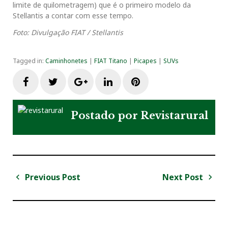
limite de quilometragem) que é o primeiro modelo da
Stellantis a contar com esse tempo.
Foto: Divulgação FIAT / Stellantis
Tagged in:
Caminhonetes
|
FIAT Titano
|
Picapes
|
SUVs
F
T
G
L
P
a
w
o
i
i
Postado por
Revistarural
c
i
o
n
n
e
t
g
k
t
Previous Post
Next Post
N
b
t
l
e
e
a
P
N
v
r
e
o
e
e
d
r
e
e
x