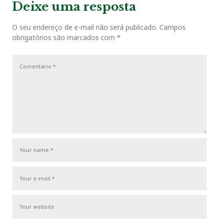
v
t
g
Deixe uma resposta
o
r
+
I
e
i
P
a
o
o
O seu endereço de e-mail não será publicado.
Campos
ç
k
n
s
obrigatórios são marcados com
*
u
s
ã
s
t
o
t
P
d
o
e
s
P
t
o
s
t