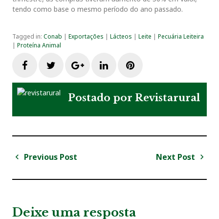
tendo como base o mesmo período do ano passado.
Tagged in:
Conab
|
Exportações
|
Lácteos
|
Leite
|
Pecuária Leiteira
|
Proteína Animal
F
T
G
L
P
a
w
o
i
i
Postado por
Revistarural
c
i
o
n
n
e
t
g
k
t
Previous Post
Next Post
N
b
t
l
e
e
a
P
N
v
r
e
o
e
e
d
r
e
e
x
v
t
g
Deixe uma resposta
o
r
+
I
e