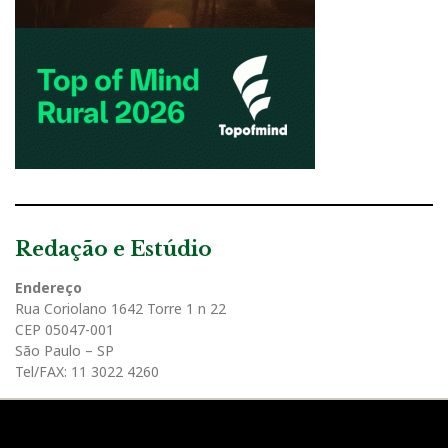
Redação e Estúdio
Endereço
Rua Coriolano 1642 Torre 1 n 22
CEP 05047-001
São Paulo – SP
Tel/FAX: 11 3022 4260