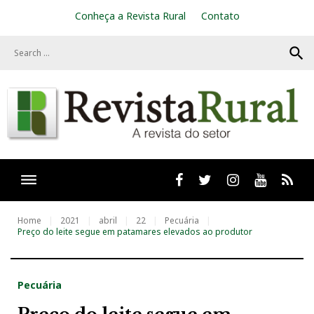
S
Conheça a Revista Rural
Contato
k
i
search
p
t
o
c
o
n
t
e
n
t
Facebook
twitter
Instagram
Youtube
RSS
Home
2021
abril
22
Pecuária
Preço do leite segue em patamares elevados ao produtor
Pecuária