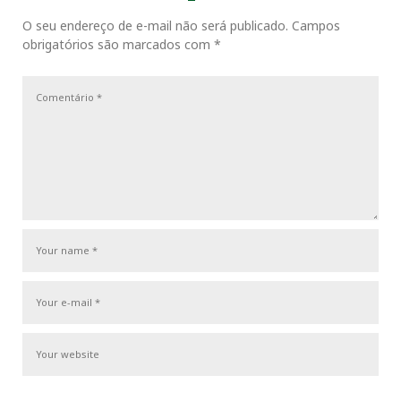
i
P
a
o
o
O seu endereço de e-mail não será publicado.
Campos
ç
k
n
s
obrigatórios são marcados com
*
u
s
ã
s
t
o
t
P
d
o
e
s
P
t
o
s
t