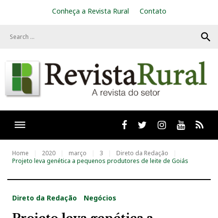
S
Conheça a Revista Rural
Contato
k
i
search
p
t
o
c
o
n
t
e
n
t
Facebook
twitter
Instagram
Youtube
RSS
Home
2020
março
3
Direto da Redação
Projeto leva genética a pequenos produtores de leite de Goiás
Direto da Redação
Negócios