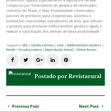
produtores, ligados especialmente à agricultura familiar.
Composto por fornecedores de genética de renomados
criatórios do Brasil, o Mais Produtividade comercializa
pacotes de prenhezes para cooperativas, laticínios e
instituições relacionadas a produtores de leite, que utilizam
o produto para promover melhoramento genético rápido e
realizar a substituição dos animais de baixa produtividade.
Tagged in:
ABS
|
Genética Bovina
|
Leite
|
Melhoramento Genético
|
Nestle
|
Pecuária Leiteira
|
Reprodução Animal
|
Sêmen Bovino
F
T
G
L
P
a
w
o
i
i
Postado por
Revistarural
c
i
o
n
n
e
t
g
k
t
Previous Post
Next Post
N
b
t
l
e
e