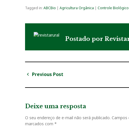
Tagged in:
ABCBio
|
Agricultura Orgânica
|
Controle Biológico
Postado por
Revista
Previous Post
N
P
a
r
v
e
v
Deixe uma resposta
e
i
g
O seu endereço de e-mail não será publicado.
Campos o
o
marcados com
*
u