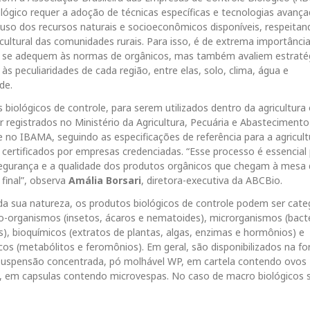
ológico requer a adoção de técnicas específicas e tecnologias avanç
 uso dos recursos naturais e socioeconômicos disponíveis, respeitan
 cultural das comunidades rurais. Para isso, é de extrema importânci
s se adequem às normas de orgânicos, mas também avaliem estraté
às peculiaridades de cada região, entre elas, solo, clima, água e
de.
 biológicos de controle, para serem utilizados dentro da agricultura 
r registrados no Ministério da Agricultura, Pecuária e Abasteciment
 no IBAMA, seguindo as especificações de referência para a agricult
 certificados por empresas credenciadas. “Esse processo é essencial
segurança e a qualidade dos produtos orgânicos que chegam à mesa
final”, observa
Amália Borsari
, diretora-executiva da ABCBio.
a sua natureza, os produtos biológicos de controle podem ser cate
organismos (insetos, ácaros e nematoides), microrganismos (bacté
us), bioquímicos (extratos de plantas, algas, enzimas e hormônios) e
os (metabólitos e feromônios). Em geral, são disponibilizados na f
suspensão concentrada, pó molhável WP, em cartela contendo ovos
, em capsulas contendo microvespas. No caso de macro biológicos 