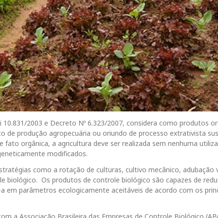
Lei 10.831/2003 e Decreto Nº 6.323/2007, considera como produtos o
o de produção agropecuária ou oriundo de processo extrativista su
e fato orgânica, a agricultura deve ser realizada sem nenhuma utiliz
 geneticamente modificados.
stratégias como a rotação de culturas, cultivo mecânico, adubação 
e biológico. Os produtos de controle biológico são capazes de reduz
-a em parâmetros ecologicamente aceitáveis de acordo com os princ
om a Associação Brasileira das Empresas de Controle Biológico (AB