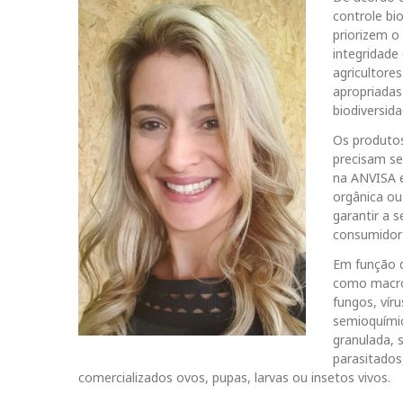
controle bi
priorizem o
integridade
agricultore
apropriadas 
biodiversida
Os produtos
precisam se
na ANVISA e
orgânica ou
garantir a 
consumidor 
Em função d
como macro-
fungos, vír
semioquímic
granulada, 
parasitados
comercializados ovos, pupas, larvas ou insetos vivos.