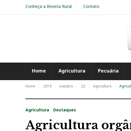
S
Conheça a Revista Rural
Contato
k
i
p
t
o
c
o
n
t
e
Home
Agricultura
Pecuária
n
t
Home
2019
outubro
22
Agricultura
Agricu
Agricultura
Destaques
Agricultura org