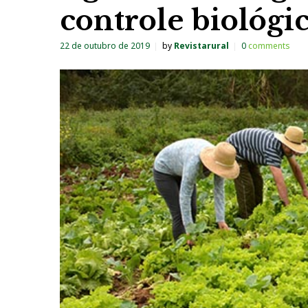
controle biológi
22 de outubro de 2019
by
Revistarural
0
comments