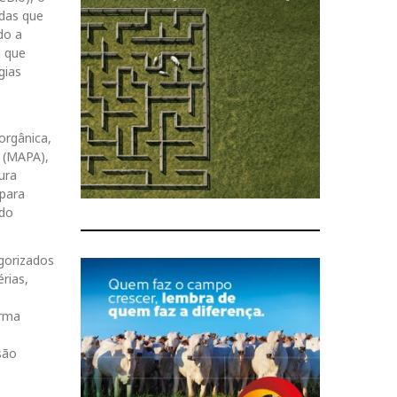
adas que
do a
a que
gias
orgânica,
o (MAPA),
ura
 para
 do
gorizados
rias,
orma
são