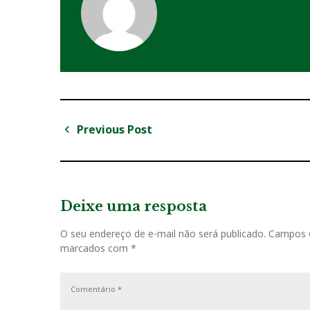
Previous Post
N
P
a
r
v
e
v
Deixe uma resposta
e
i
g
O seu endereço de e-mail não será publicado.
Campos o
o
marcados com
*
u
a
s
ç
P
o