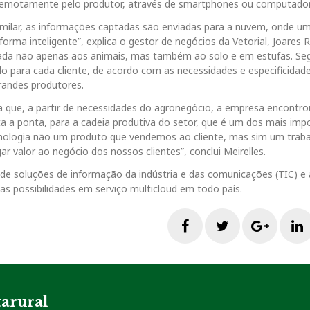
motamente pelo produtor, através de smartphones ou computador
similar, as informações captadas são enviadas para a nuvem, onde u
orma inteligente”, explica o gestor de negócios da Vetorial, Joares R
cada não apenas aos animais, mas também ao solo e em estufas. S
do para cada cliente, de acordo com as necessidades e especificidad
randes produtores.
ca que, a partir de necessidades do agronegócio, a empresa encontr
a a ponta, para a cadeia produtiva do setor, que é um dos mais imp
cnologia não um produto que vendemos ao cliente, mas sim um trab
r valor ao negócio dos nossos clientes”, conclui Meirelles.
 de soluções de informação da indústria e das comunicações (TIC) e 
 as possibilidades em serviço multicloud em todo país.
F
T
G
a
w
o
i
c
i
o
tarural