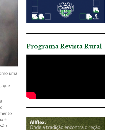
Programa Revista Rural
 como uma
, que
na
no
amento
ma é
 são