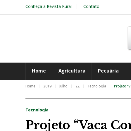
S
Conheça a Revista Rural
Contato
k
i
p
t
o
c
o
n
t
e
Home
Agricultura
Pecuária
n
t
Home
2019
julho
22
Tecnologia
Projeto “
Tecnologia
Projeto “Vaca Con