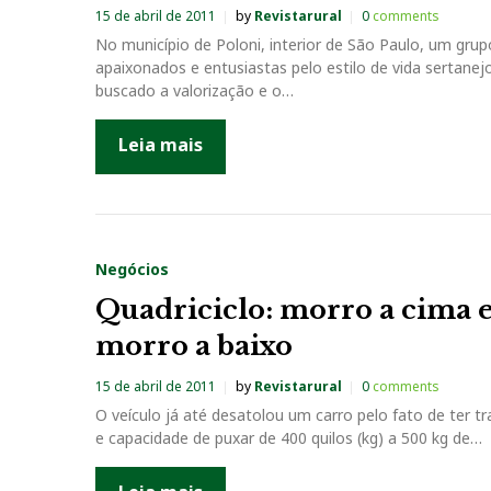
i
15 de abril de 2011
by
Revistarural
0
comments
No município de Poloni, interior de São Paulo, um grup
a
apaixonados e entusiastas pelo estilo de vida sertane
buscado a valorização e o…
:
Leia mais
1
5
d
Negócios
Quadriciclo: morro a cima 
e
morro a baixo
a
15 de abril de 2011
by
Revistarural
0
comments
O veículo já até desatolou um carro pelo fato de ter t
b
e capacidade de puxar de 400 quilos (kg) a 500 kg de…