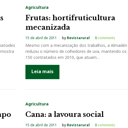
Agricultura
s
Frutas: hortifruticultura
mecanizada
15 de abril de 2011
by
Revistarural
0
comments
ematoides
Mesmo com a mecanização dos trabalhos, a Almadén
 amostra
reduziu o número de colhedores de uva, mantendo o
150 contratados em 2010, que atuam…
Leia mais
Agricultura
mpo
Cana: a lavoura social
15 de abril de 2011
by
Revistarural
0
comments