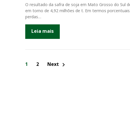
O resultado da safra de soja em Mato Grosso do Sul de
em torno de 4,92 milhões de t. Em termos porcentuais
perdas…
Leia mais
N
1
2
Next
chevron_right
a
v
e
g
a
ç