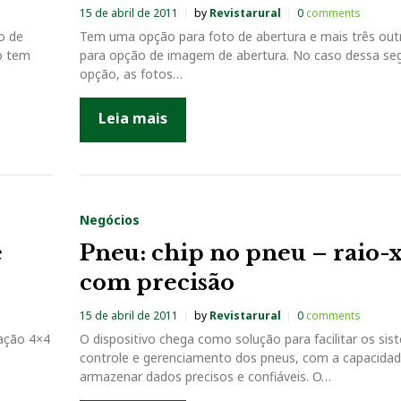
15 de abril de 2011
by
Revistarural
0
comments
o de
Tem uma opção para foto de abertura e mais três out
jo tem
para opção de imagem de abertura. No caso dessa se
opção, as fotos…
Leia mais
Negócios
e
Pneu: chip no pneu – raio-
com precisão
15 de abril de 2011
by
Revistarural
0
comments
ração 4×4
O dispositivo chega como solução para facilitar os si
controle e gerenciamento dos pneus, com a capacidad
armazenar dados precisos e confiáveis. O…