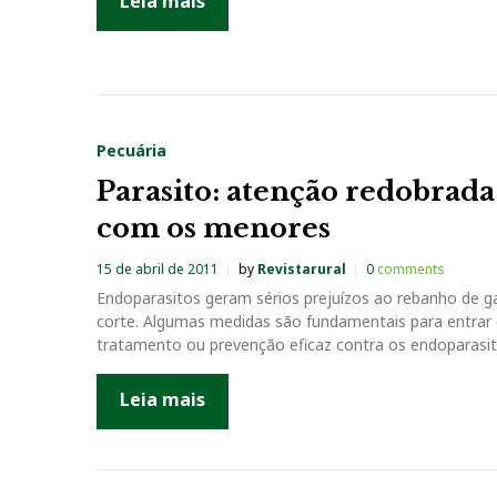
r
Leia mais
i
l
Pecuária
d
Parasito: atenção redobrada
e
com os menores
15 de abril de 2011
by
Revistarural
0
comments
2
Endoparasitos geram sérios prejuízos ao rebanho de g
corte. Algumas medidas são fundamentais para entra
0
tratamento ou prevenção eficaz contra os endoparasi
1
Leia mais
1