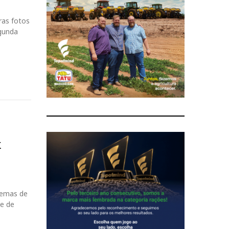
ras fotos
gunda
x
stemas de
e de