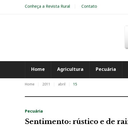
S
Conheça a Revista Rural
Contato
k
i
p
t
o
c
o
n
t
e
Home
Agricultura
Pecuária
n
t
Home
2011
abril
15
Pecuária
D
Sentimento: rústico e de rai