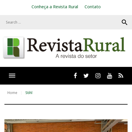
S
Conheça a Revista Rural
Contato
k
i
search
p
t
o
c
o
n
t
e
n
t
Facebook
twitter
Instagram
Youtube
RSS
Home
Stihl
T
a