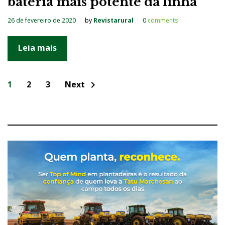
bateria mais potente da linha
26 de fevereiro de 2020
by
Revistarural
0
comments
Leia mais
N
1
2
3
Next
chevron_right
a
v
e
g
a
ç
ã
o
p
o