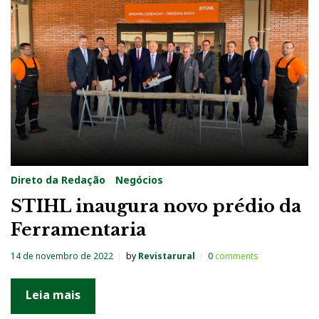
g
:
S
t
i
h
l
Direto da Redação
Negócios
STIHL inaugura novo prédio da
Ferramentaria
14 de novembro de 2022
by
Revistarural
0
comments
Leia mais