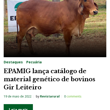
g
:
G
i
r
L
e
i
Destaques
Pecuária
t
EPAMIG lança catálogo de
e
material genético de bovinos
i
Gir Leiteiro
r
o
19 de maio de 2022
by
Revistarural
0
comments
Leia mais