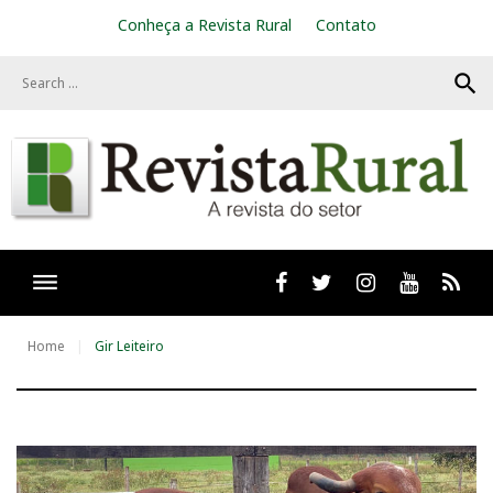
S
Conheça a Revista Rural
Contato
k
i
search
p
t
o
c
o
n
t
e
n
t
Facebook
twitter
Instagram
Youtube
RSS
Home
Gir Leiteiro
T
a