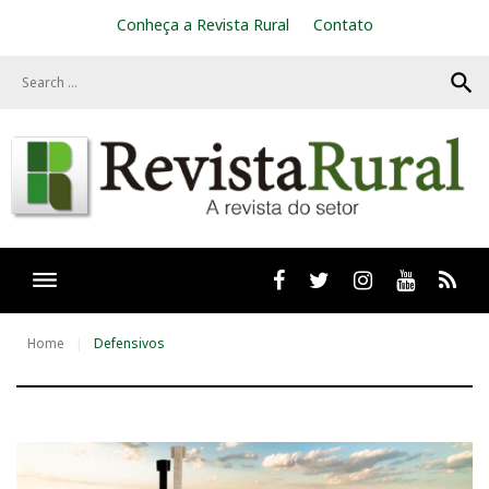
S
Conheça a Revista Rural
Contato
k
i
search
p
t
o
c
o
n
t
e
n
t
Facebook
twitter
Instagram
Youtube
RSS
Home
Defensivos
T
a