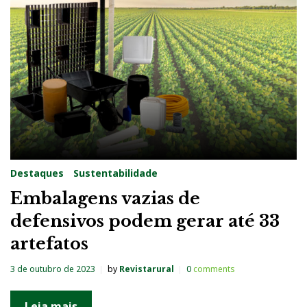
g
:
D
e
f
e
n
s
Destaques
Sustentabilidade
i
Embalagens vazias de
v
defensivos podem gerar até 33
o
artefatos
s
3 de outubro de 2023
by
Revistarural
0
comments
Leia mais