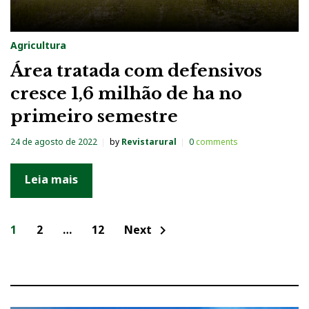
Agricultura
Área tratada com defensivos
cresce 1,6 milhão de ha no
primeiro semestre
24 de agosto de 2022
by
Revistarural
0
comments
Leia mais
N
1
2
…
12
Next
chevron_right
a
v
e
g