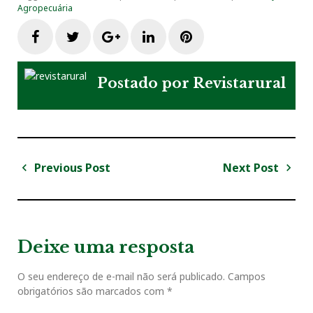
Agropecuária
F
T
G
L
P
a
w
o
i
i
Postado por
Revistarural
c
i
o
n
n
e
t
g
k
t
Previous Post
Next Post
N
b
t
l
e
e
a
P
N
v
r
e
o
e
e
d
r
e
e
x
v
t
g
Deixe uma resposta
o
r
+
I
e
i
P
a
o
o
O seu endereço de e-mail não será publicado.
Campos
ç
k
n
s
obrigatórios são marcados com
*
u
s
ã
s
t