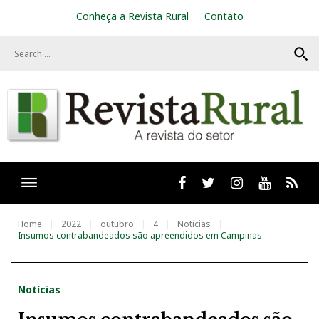
S
Conheça a Revista Rural
Contato
k
i
search
p
t
o
c
o
n
t
e
n
t
Facebook
twitter
Instagram
Youtube
RSS
Home
2022
outubro
4
Notícias
Insumos contrabandeados são apreendidos em Campinas
Notícias