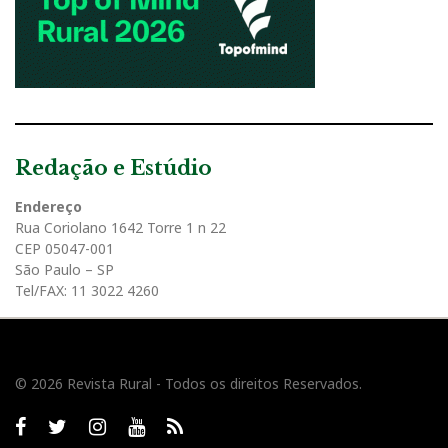
Redação e Estúdio
Endereço
Rua Coriolano 1642 Torre 1 n 22
CEP 05047-001
São Paulo – SP
Tel/FAX: 11 3022 4260
© 2026 Revista Rural - Todos os direitos Reservados.
Facebook
twitter
Instagram
Youtube
RSS