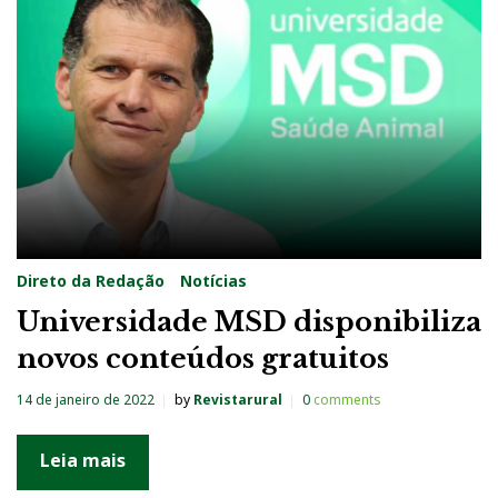
g
:
C
u
r
s
o
s
Direto da Redação
Notícias
Universidade MSD disponibiliza
novos conteúdos gratuitos
14 de janeiro de 2022
by
Revistarural
0
comments
Leia mais