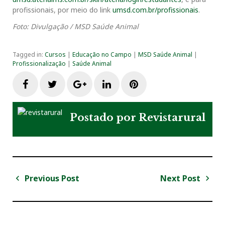
profissionais, por meio do link
umsd.com.br/profissionais
.
Foto: Divulgação / MSD Saúde Animal
Tagged in:
Cursos
|
Educação no Campo
|
MSD Saúde Animal
|
Profissionalização
|
Saúde Animal
F
T
G
L
P
a
w
o
i
i
Postado por
Revistarural
c
i
o
n
n
e
t
g
k
t
Previous Post
Next Post
N
b
t
l
e
e
a
P
N
v
r
e
o
e
e
d
r
e
e
x