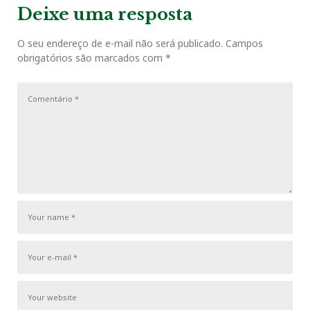
v
t
g
Deixe uma resposta
o
r
+
I
e
i
P
a
o
o
O seu endereço de e-mail não será publicado.
Campos
ç
k
n
s
obrigatórios são marcados com
*
u
s
ã
s
t
o
t
P
d
o
e
s
P
t
o
s
t