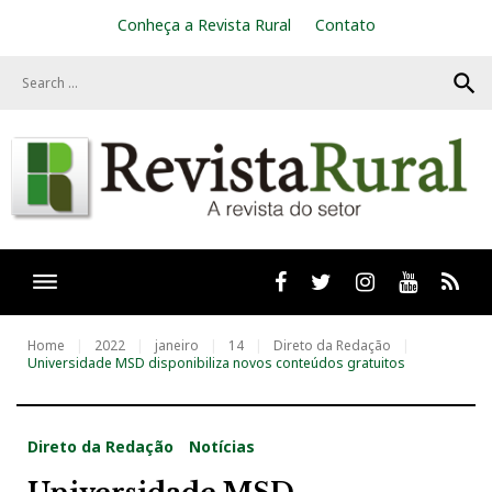
S
Conheça a Revista Rural
Contato
k
i
search
p
t
o
c
o
n
t
e
n
t
Facebook
twitter
Instagram
Youtube
RSS
Home
2022
janeiro
14
Direto da Redação
Universidade MSD disponibiliza novos conteúdos gratuitos
Direto da Redação
Notícias