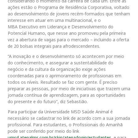
considerando o momento da carreira de cada um. Entre as
ações estão o Programa de Residência Corporativa, voltado
ao desenvolvimento de jovens recém-formados que tenham
interesse em atuar em uma multinacional, e o
MBA Executivo em Liderança e Desenvolvimento do
Potencial Humano, que nesse ano promoveu pela primeira
vez a abertura de vagas para o mercado – incluindo a oferta
de 20 bolsas integrais para afrodescendentes.
“A inovação e o desenvolvimento só acontecem por meio
do conhecimento, e assegurar a sustentabilidade do
negócio e da cultura da organização exige ações
coordenadas para o aprimoramento de profissionais em
todos os níveis. Resultado se faz com gente. É preciso
preparar as pessoas, por meio de iniciativas que trazem uma
jornada contínua de aprendizagem, para as oportunidades
do presente e do futuro”, diz Sebastião.
Para participar da Universidade MSD Saúde Animal é
necessário se cadastrar no link de acordo com a sua jornada
profissional. Para estudantes, o Profissionais do Amanhã
pode ser conferido por meio do link
umsd.atenalms.com.br/skin/atena/login/estudantes
, e para