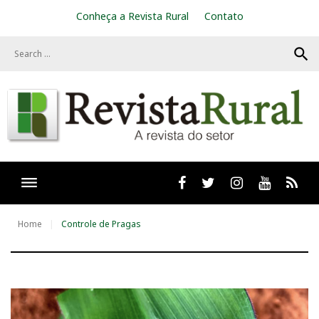
S
Conheça a Revista Rural
Contato
k
i
search
p
t
o
c
o
n
t
e
n
t
Facebook
twitter
Instagram
Youtube
RSS
Home
Controle de Pragas
T
a