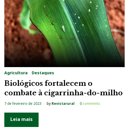
g
:
C
o
n
t
r
o
Agricultura
Destaques
l
Biológicos fortalecem o
e
combate à cigarrinha-do-milho
d
e
7 de fevereiro de 2023
by
Revistarural
0
comments
P
r
Leia mais
a