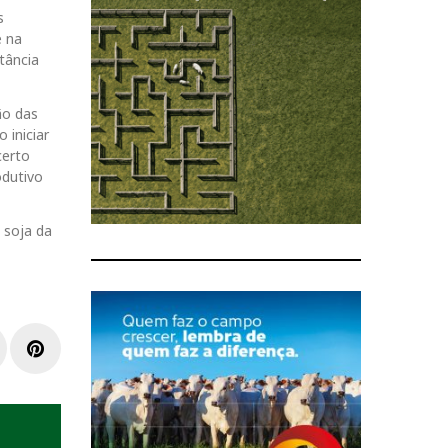
s
e na
tância
ão das
 iniciar
certo
odutivo
 soja da
L
P
i