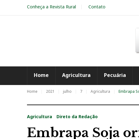
S
Conheça a Revista Rural
Contato
k
i
p
t
o
c
o
n
t
e
Home
Agricultura
Pecuária
n
t
Home
2021
julho
7
Agricultura
Embrapa Soj
Agricultura
Direto da Redação
Embrapa Soja or