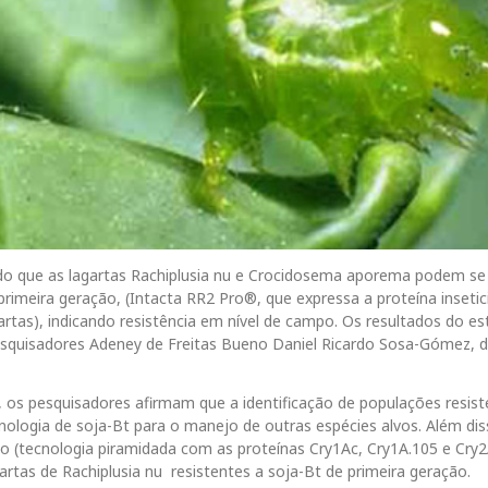
do que as lagartas Rachiplusia nu e Crocidosema aporema podem se
rimeira geração, (Intacta RR2 Pro®, que expressa a proteína insetic
artas), indicando resistência em nível de campo. Os resultados do e
esquisadores Adeney de Freitas Bueno Daniel Ricardo Sosa-Gómez, 
 os pesquisadores afirmam que a identificação de populações resist
ologia de soja-Bt para o manejo de outras espécies alvos. Além dis
o (tecnologia piramidada com as proteínas Cry1Ac, Cry1A.105 e Cry
artas de Rachiplusia nu resistentes a soja-Bt de primeira geração.