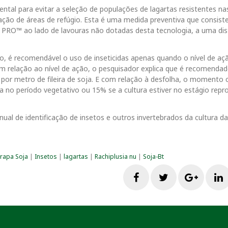
al para evitar a seleção de populações de lagartas resistentes na
ação de áreas de refúgio. Esta é uma medida preventiva que consist
2 PRO™ ao lado de lavouras não dotadas desta tecnologia, a uma dis
o, é recomendável o uso de inseticidas apenas quando o nível de aç
relação ao nível de ação, o pesquisador explica que é recomendado
 por metro de fileira de soja. E com relação à desfolha, o momento 
a no período vegetativo ou 15% se a cultura estiver no estágio repr
nual de identificação de insetos e outros invertebrados da cultura da
rapa Soja
|
Insetos
|
lagartas
|
Rachiplusia nu
|
Soja-Bt
F
T
G
a
w
o
i