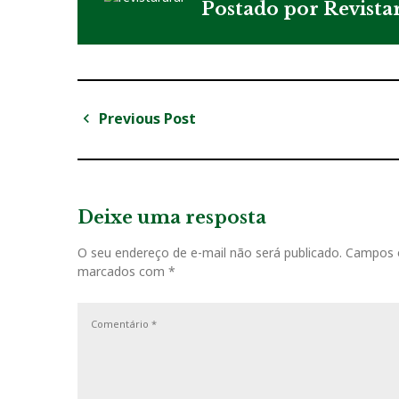
Postado por
Revista
Previous Post
N
P
a
r
v
e
v
Deixe uma resposta
e
i
g
O seu endereço de e-mail não será publicado.
Campos o
o
marcados com
*
u
a
s
ç
P
o
ã
s
o
t