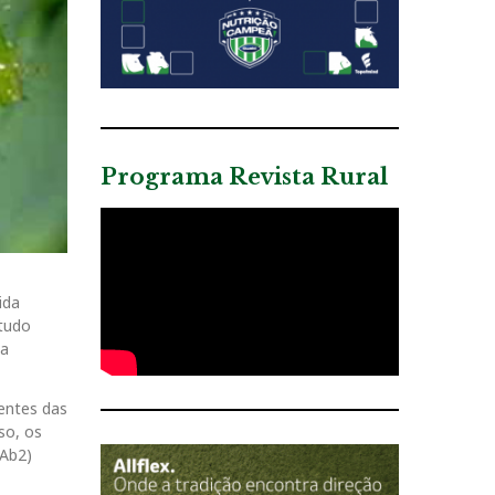
Programa Revista Rural
ida
studo
da
entes das
so, os
2Ab2)