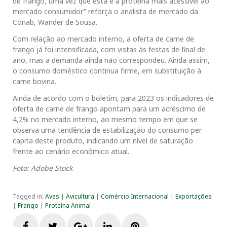
de frango, uma vez que esta é a proteína mais acessível ao
mercado consumidor” reforça o analista de mercado da
Conab, Wander de Sousa.
Com relação ao mercado interno, a oferta de carne de
frango já foi intensificada, com vistas às festas de final de
ano, mas a demanda ainda não correspondeu. Ainda assim,
o consumo doméstico continua firme, em substituição à
carne bovina.
Ainda de acordo com o boletim, para 2023 os indicadores de
oferta de carne de frango apontam para um acréscimo de
4,2% no mercado interno, ao mesmo tempo em que se
observa uma tendência de estabilização do consumo per
capita deste produto, indicando um nível de saturação
frente ao cenário econômico atual.
Foto: Adobe Stock
Tagged in:
Aves
|
Avicultura
|
Comércio Internacional
|
Exportações
|
Frango
|
Proteína Animal
F
T
G
L
P