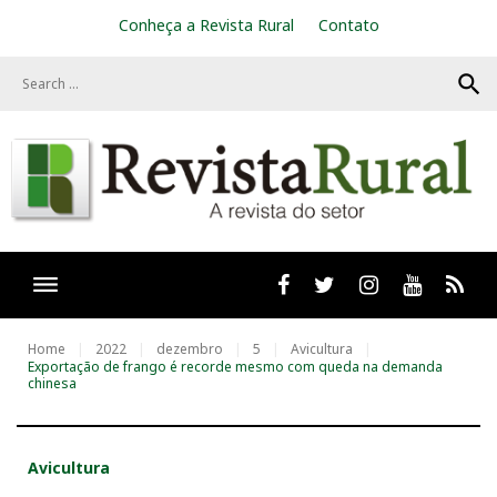
S
Conheça a Revista Rural
Contato
k
i
search
p
t
o
c
o
n
t
e
n
t
Facebook
twitter
Instagram
Youtube
RSS
Home
2022
dezembro
5
Avicultura
Exportação de frango é recorde mesmo com queda na demanda
chinesa
Avicultura