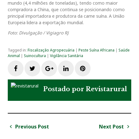
mundo (4,4 milhões de toneladas), tendo como maior
compradora a China, que continua se posicionando como
principal importadora e produtora da carne suína. A União
Europeia lidera a exportação mundial.
Foto: Divulgação / Vigiagro RJ
Tagged in:
Fiscalização Agropecuária
|
Peste Suína Africana
|
Saúde
Animal
|
Suinocultura
|
Vigilância Sanitária
F
T
G
L
P
a
w
o
i
i
Postado por
Revistarural
c
i
o
n
n
e
t
g
k
t
Previous Post
Next Post
N
b
t
l
e
e
a
P
N