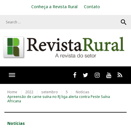
S
Conheça a Revista Rural
Contato
k
i
search
p
t
o
c
o
n
t
e
n
t
Facebook
twitter
Instagram
Youtube
RSS
Home
2022
setembro
5
Notícias
Apreensão de carne suína no RJ liga alerta contra Peste Suína
Africana
Notícias