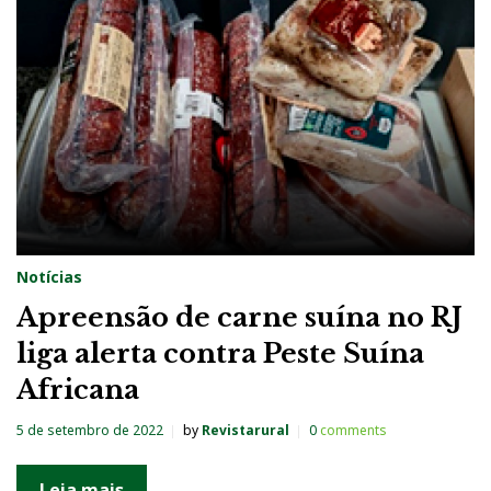
a
:
5
d
e
s
e
t
Notícias
e
Apreensão de carne suína no RJ
m
liga alerta contra Peste Suína
b
Africana
r
o
5 de setembro de 2022
by
Revistarural
0
comments
d
e
Leia mais