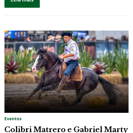
2
0
2
2
Eventos
Colibri Matrero e Gabriel Marty