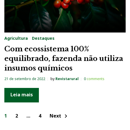
Agricultura
Destaques
Com ecossistema 100%
equilibrado, fazenda não utiliza
insumos químicos
21 de setembro de 2022
by
Revistarural
0
comments
Leia mais
N
1
2
…
4
Next
chevron_right
a