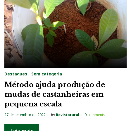
s
:
s
e
t
e
m
b
Destaques
Sem categoria
r
Método ajuda produção de
o
mudas de castanheiras em
2
pequena escala
0
2
27 de setembro de 2022
by
Revistarural
0
comments
2
Leia mais