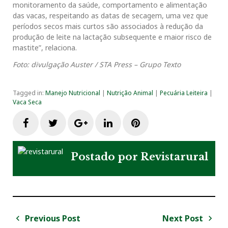
monitoramento da saúde, comportamento e alimentação
das vacas, respeitando as datas de secagem, uma vez que
períodos secos mais curtos são associados à redução da
produção de leite na lactação subsequente e maior risco de
mastite”, relaciona.
Foto: divulgação Auster / STA Press – Grupo Texto
Tagged in:
Manejo Nutricional
|
Nutrição Animal
|
Pecuária Leiteira
|
Vaca Seca
F
T
G
L
P
a
w
o
i
i
Postado por
Revistarural
c
i
o
n
n
e
t
g
k
t
Previous Post
Next Post
N
b
t
l
e
e