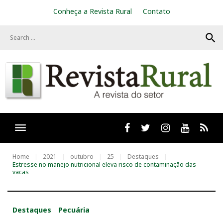
S
Conheça a Revista Rural
Contato
k
i
search
p
t
o
c
o
n
t
e
n
t
Facebook
twitter
Instagram
Youtube
RSS
Home
2021
outubro
25
Destaques
Estresse no manejo nutricional eleva risco de contaminação das
vacas
Destaques
Pecuária