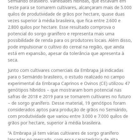
Semiárido brasileiro. Variedades híbridas, que estavam em
teste para se tornarem cultivares, alcançaram mais de 5.000
quilos de produtividade de grãos por hectare, quase duas
vezes superior à média brasileira, que fica entre 2.600 e
2.800 quilos por hectare. Esse resultado comprova o
potencial do sorgo granífero e representa mais uma
possibilidade de renda para os produtores locais. Além disso,
pode impulsionar o cultivo do cereal na região, que ainda
está em expansão, apesar da tolerância que apresenta à
seca.
Junto com cultivares comerciais da Embrapa já indicadas
para o Semiárido brasileiro, o estudo realizado no campo
experimental da Embrapa Caprinos e Ovinos (CE) utilizou 47
genótipos híbridos – que mostraram bom potencial nas
safras de 2018 e 2019 para se tornarem cultivares no futuro
– de sorgo granífero. Desse material, 19 genótipos foram
considerados aptos para produção de grãos no Semiárido,
com produtividade que variou entre 3.000 e 7.000 quilos de
grãos por hectare, superior à média brasileira.
“A Embrapa já tem várias cultivares de sorgo granífero
lançadas no mercado, com essa característica de alta