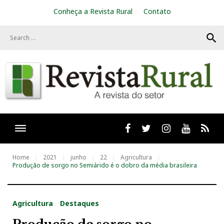
S
Conheça a Revista Rural
Contato
k
i
search
p
t
o
c
o
n
t
e
n
t
Facebook
twitter
Instagram
Youtube
RSS
Home
2021
junho
22
Agricultura
Produção de sorgo no Semiárido é o dobro da média brasileira
Agricultura
Destaques