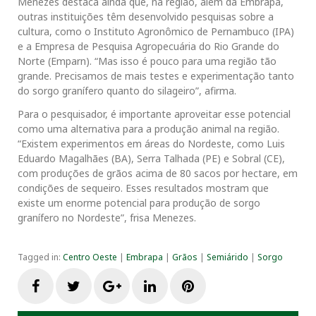
Menezes destaca ainda que, na região, além da Embrapa,
outras instituições têm desenvolvido pesquisas sobre a
cultura, como o Instituto Agronômico de Pernambuco (IPA)
e a Empresa de Pesquisa Agropecuária do Rio Grande do
Norte (Emparn). “Mas isso é pouco para uma região tão
grande. Precisamos de mais testes e experimentação tanto
do sorgo granífero quanto do silageiro”, afirma.
Para o pesquisador, é importante aproveitar esse potencial
como uma alternativa para a produção animal na região.
“Existem experimentos em áreas do Nordeste, como Luis
Eduardo Magalhães (BA), Serra Talhada (PE) e Sobral (CE),
com produções de grãos acima de 80 sacos por hectare, em
condições de sequeiro. Esses resultados mostram que
existe um enorme potencial para produção de sorgo
granífero no Nordeste”, frisa Menezes.
Tagged in:
Centro Oeste
|
Embrapa
|
Grãos
|
Semiárido
|
Sorgo
F
T
G
L
P