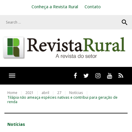
S
Conheça a Revista Rural
Contato
k
i
search
p
t
o
c
o
n
t
e
n
t
Facebook
twitter
Instagram
Youtube
RSS
Home
2021
abril
27
Notícias
Tilápia não ameaça espécies nativas e contribui para geração de
renda
Notícias