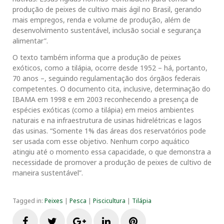
produção de peixes de cultivo mais ágil no Brasil, gerando
mais empregos, renda e volume de produção, além de
desenvolvimento sustentável, inclusão social e segurança
alimentar”.
O texto também informa que a produção de peixes
exóticos, como a tilápia, ocorre desde 1952 – há, portanto,
70 anos –, seguindo regulamentação dos órgãos federais
competentes. O documento cita, inclusive, determinação do
IBAMA em 1998 e em 2003 reconhecendo a presença de
espécies exóticas (como a tilápia) em meios ambientes
naturais e na infraestrutura de usinas hidrelétricas e lagos
das usinas. “Somente 1% das áreas dos reservatórios pode
ser usada com esse objetivo. Nenhum corpo aquático
atingiu até o momento essa capacidade, o que demonstra a
necessidade de promover a produção de peixes de cultivo de
maneira sustentável”.
Tagged in:
Peixes
|
Pesca
|
Piscicultura
|
Tilápia
F
T
G
L
P