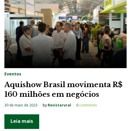
g
:
P
i
s
c
i
c
Eventos
u
Aquishow Brasil movimenta R$
l
160 milhões em negócios
t
u
30 de maio de 2023
by
Revistarural
0
comments
r
a
Leia mais