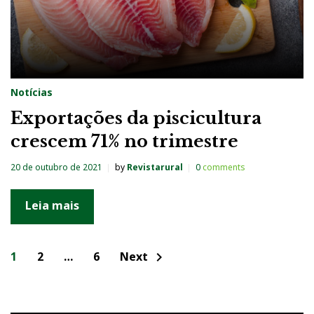
Notícias
Exportações da piscicultura
crescem 71% no trimestre
20 de outubro de 2021
by
Revistarural
0
comments
Leia mais
N
1
2
…
6
Next
chevron_right
a
v
e