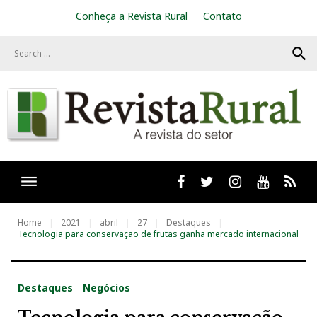
S
Conheça a Revista Rural
Contato
k
i
search
p
t
o
c
o
n
t
e
n
t
Facebook
twitter
Instagram
Youtube
RSS
Home
2021
abril
27
Destaques
Tecnologia para conservação de frutas ganha mercado internacional
Destaques
Negócios