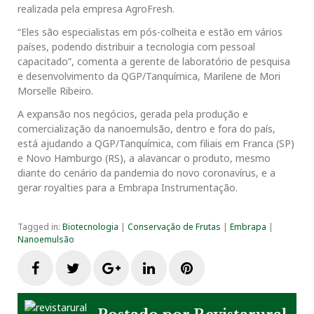
realizada pela empresa AgroFresh.
“Eles são especialistas em pós-colheita e estão em vários
países, podendo distribuir a tecnologia com pessoal
capacitado”, comenta a gerente de laboratório de pesquisa
e desenvolvimento da QGP/Tanquímica, Marilene de Mori
Morselle Ribeiro.
A expansão nos negócios, gerada pela produção e
comercialização da nanoemulsão, dentro e fora do país,
está ajudando a QGP/Tanquímica, com filiais em Franca (SP)
e Novo Hamburgo (RS), a alavancar o produto, mesmo
diante do cenário da pandemia do novo coronavírus, e a
gerar royalties para a Embrapa Instrumentação.
Tagged in:
Biotecnologia
|
Conservação de Frutas
|
Embrapa
|
Nanoemulsão
F
T
G
L
P
a
w
o
i
i