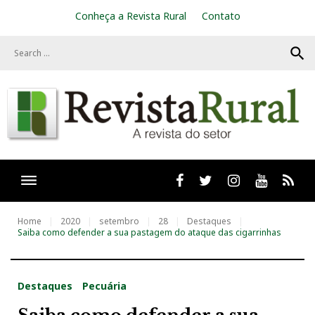
S
Conheça a Revista Rural
Contato
k
i
search
p
t
o
c
o
n
t
e
n
t
Facebook
twitter
Instagram
Youtube
RSS
Home
2020
setembro
28
Destaques
Saiba como defender a sua pastagem do ataque das cigarrinhas
Destaques
Pecuária