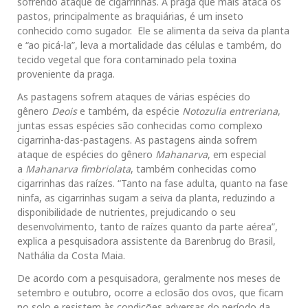
sofrendo ataque de cigarrinhas. A praga que mais ataca os
pastos, principalmente as braquiárias, é um inseto
conhecido como sugador. Ele se alimenta da seiva da planta
e “ao picá-la”, leva a mortalidade das células e também, do
tecido vegetal que fora contaminado pela toxina
proveniente da praga.
As pastagens sofrem ataques de várias espécies do
gênero
Deois
e também, da espécie
Notozulia entreriana
,
juntas essas espécies são conhecidas como complexo
cigarrinha-das-pastagens. As pastagens ainda sofrem
ataque de espécies do gênero
Mahanarva
, em especial
a
Mahanarva fimbriolata
, também conhecidas como
cigarrinhas das raízes. “Tanto na fase adulta, quanto na fase
ninfa, as cigarrinhas sugam a seiva da planta, reduzindo a
disponibilidade de nutrientes, prejudicando o seu
desenvolvimento, tanto de raízes quanto da parte aérea”,
explica a pesquisadora assistente da Barenbrug do Brasil,
Nathália da Costa Maia.
De acordo com a pesquisadora, geralmente nos meses de
setembro e outubro, ocorre a eclosão dos ovos, que ficam
no solo e resistem às condições adversas do período da