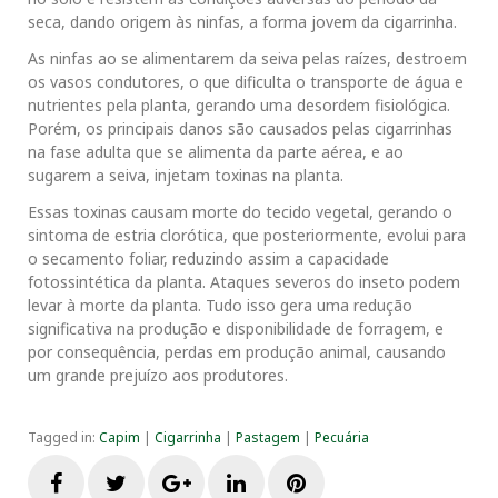
seca, dando origem às ninfas, a forma jovem da cigarrinha.
As ninfas ao se alimentarem da seiva pelas raízes, destroem
os vasos condutores, o que dificulta o transporte de água e
nutrientes pela planta, gerando uma desordem fisiológica.
Porém, os principais danos são causados pelas cigarrinhas
na fase adulta que se alimenta da parte aérea, e ao
sugarem a seiva, injetam toxinas na planta.
Essas toxinas causam morte do tecido vegetal, gerando o
sintoma de estria clorótica, que posteriormente, evolui para
o secamento foliar, reduzindo assim a capacidade
fotossintética da planta. Ataques severos do inseto podem
levar à morte da planta. Tudo isso gera uma redução
significativa na produção e disponibilidade de forragem, e
por consequência, perdas em produção animal, causando
um grande prejuízo aos produtores.
Tagged in:
Capim
|
Cigarrinha
|
Pastagem
|
Pecuária
F
T
G
L
P