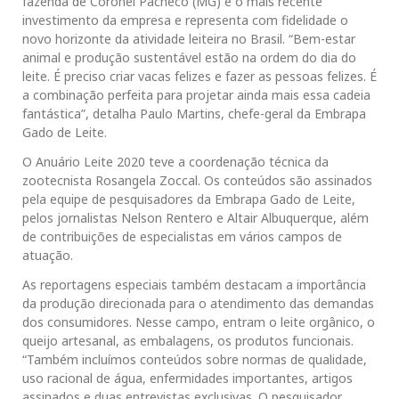
fazenda de Coronel Pacheco (MG) é o mais recente
investimento da empresa e representa com fidelidade o
novo horizonte da atividade leiteira no Brasil. “Bem-estar
animal e produção sustentável estão na ordem do dia do
leite. É preciso criar vacas felizes e fazer as pessoas felizes. É
a combinação perfeita para projetar ainda mais essa cadeia
fantástica”, detalha Paulo Martins, chefe-geral da Embrapa
Gado de Leite.
O Anuário Leite 2020 teve a coordenação técnica da
zootecnista Rosangela Zoccal. Os conteúdos são assinados
pela equipe de pesquisadores da Embrapa Gado de Leite,
pelos jornalistas Nelson Rentero e Altair Albuquerque, além
de contribuições de especialistas em vários campos de
atuação.
As reportagens especiais também destacam a importância
da produção direcionada para o atendimento das demandas
dos consumidores. Nesse campo, entram o leite orgânico, o
queijo artesanal, as embalagens, os produtos funcionais.
“Também incluímos conteúdos sobre normas de qualidade,
uso racional de água, enfermidades importantes, artigos
assinados e duas entrevistas exclusivas. O pesquisador