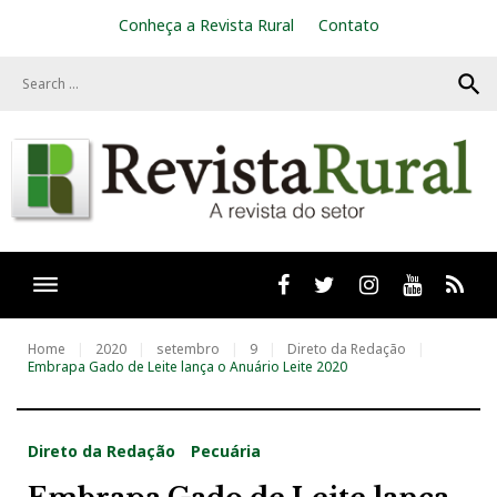
S
Conheça a Revista Rural
Contato
k
i
search
p
t
o
c
o
n
t
e
n
t
Facebook
twitter
Instagram
Youtube
RSS
Home
2020
setembro
9
Direto da Redação
Embrapa Gado de Leite lança o Anuário Leite 2020
Direto da Redação
Pecuária