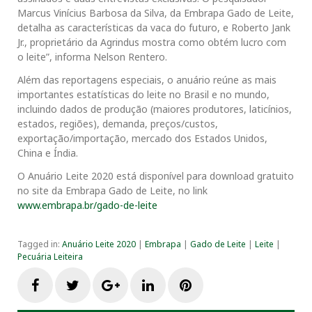
Marcus Vinícius Barbosa da Silva, da Embrapa Gado de Leite,
detalha as características da vaca do futuro, e Roberto Jank
Jr., proprietário da Agrindus mostra como obtém lucro com
o leite”, informa Nelson Rentero.
Além das reportagens especiais, o anuário reúne as mais
importantes estatísticas do leite no Brasil e no mundo,
incluindo dados de produção (maiores produtores, laticínios,
estados, regiões), demanda, preços/custos,
exportação/importação, mercado dos Estados Unidos,
China e Índia.
O Anuário Leite 2020 está disponível para download gratuito
no site da Embrapa Gado de Leite, no link
www.embrapa.br/gado-de-leite
Tagged in:
Anuário Leite 2020
|
Embrapa
|
Gado de Leite
|
Leite
|
Pecuária Leiteira
F
T
G
L
P