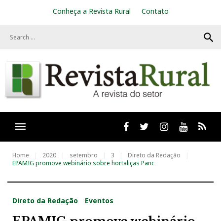
S
Conheça a Revista Rural
Contato
k
i
search
p
t
o
c
o
n
t
e
n
t
Facebook
twitter
Instagram
Youtube
RSS
Home
2020
setembro
3
Direto da Redação
EPAMIG promove webinário sobre hortaliças Panc
Direto da Redação
Eventos