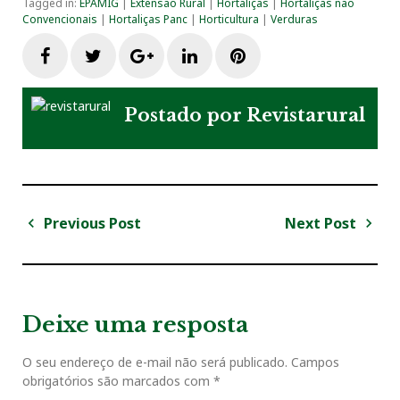
Tagged in:
EPAMIG
|
Extensão Rural
|
Hortaliças
|
Hortaliças não
Convencionais
|
Hortaliças Panc
|
Horticultura
|
Verduras
F
T
G
L
P
a
w
o
i
i
Postado por
Revistarural
c
i
o
n
n
e
t
g
k
t
Previous Post
Next Post
N
b
t
l
e
e
a
P
N
v
r
e
o
e
e
d
r
e
e
x
v
t
g
Deixe uma resposta
o
r
+
I
e
i
P
a
o
o
O seu endereço de e-mail não será publicado.
Campos
ç
k
n
s
obrigatórios são marcados com
*
u
s
ã