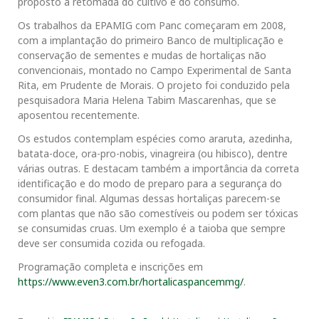
proposto a retomada do cultivo e do consumo.
Os trabalhos da EPAMIG com Panc começaram em 2008,
com a implantação do primeiro Banco de multiplicação e
conservação de sementes e mudas de hortaliças não
convencionais, montado no Campo Experimental de Santa
Rita, em Prudente de Morais. O projeto foi conduzido pela
pesquisadora Maria Helena Tabim Mascarenhas, que se
aposentou recentemente.
Os estudos contemplam espécies como araruta, azedinha,
batata-doce, ora-pro-nobis, vinagreira (ou hibisco), dentre
várias outras. E destacam também a importância da correta
identificação e do modo de preparo para a segurança do
consumidor final. Algumas dessas hortaliças parecem-se
com plantas que não são comestíveis ou podem ser tóxicas
se consumidas cruas. Um exemplo é a taioba que sempre
deve ser consumida cozida ou refogada.
Programação completa e inscrições em
https://www.even3.com.br/hortalicaspancemmg/
.