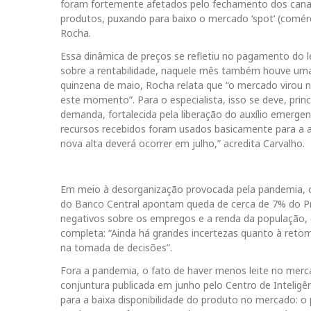
foram fortemente afetados pelo fechamento dos canais
produtos, puxando para baixo o mercado ‘spot’ (comércio
Rocha.
Essa dinâmica de preços se refletiu no pagamento do l
sobre a rentabilidade, naquele mês também houve uma 
quinzena de maio, Rocha relata que “o mercado virou 
este momento”. Para o especialista, isso se deve, princ
demanda, fortalecida pela liberação do auxílio emergen
recursos recebidos foram usados basicamente para a a
nova alta deverá ocorrer em julho,” acredita Carvalho.
Em meio à desorganização provocada pela pandemia, o 
do Banco Central apontam queda de cerca de 7% do Prod
negativos sobre os empregos e a renda da população,
completa: “Ainda há grandes incertezas quanto à reto
na tomada de decisões”.
Fora a pandemia, o fato de haver menos leite no merc
conjuntura publicada em junho pelo Centro de Inteligê
para a baixa disponibilidade do produto no mercado: o 