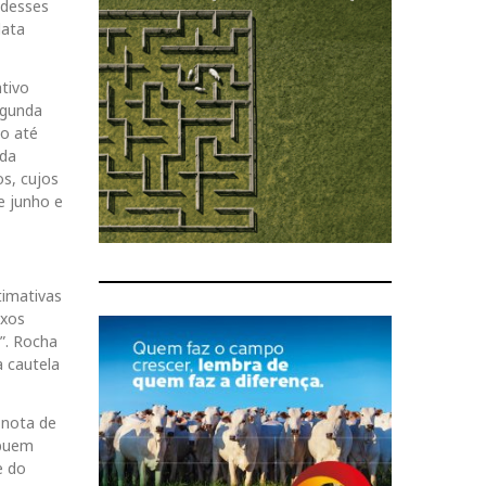
 desses
lata
tivo
egunda
do até
 da
os, cujos
e junho e
timativas
exos
”. Rocha
a cautela
 nota de
ibuem
e do