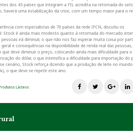
tantes dos 43 países que integram a FIL acredita na retomada do se
o, haverá uma estabilização da crise, com um tempo maior para o r
ência com especialistas de 70 países da rede IFCN, discutiu os
-19. Stock é ainda mais modesto quanto à retomada do mercado inter
 pessoas irá diminuir, o que não nos faz esperar muita coisa por par
eral e consequências na disponibilidade de renda real das pessoas,
que deve diminuir o preço, colocando ainda mais dificuldade para o
rização do dólar, o que intensifica a dificuldade para importação do
sse cenário, Stock reforça dizendo que a produção de leite no mund
, o que deve se repetir este ano.
F
T
G
Produtos Lácteos
a
w
o
i
c
i
o
rural
e
t
g