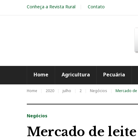
S
Conheça a Revista Rural
Contato
k
i
p
t
o
c
o
n
t
e
Home
Agricultura
Pecuária
n
t
Home
2020
julho
2
Negócios
Mercado de l
Negócios
Mercado de leite