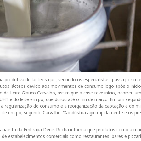
a produtiva de lácteos que, segundo os especialistas, passa por m
dutos lácteos devido aos movimentos de consumo logo após o iníci
 de Leite Glauco Carvalho, assim que a crise teve início, ocorreu u
UHT e do leite em pó, que durou até o fim de março. Em um segund
 regularização do consumo e a reorganização da captação e do mi
o leite em pó, segundo Carvalho. “A indústria agiu rapidamente e os pr
O analista da Embrapa Denis Rocha informa que produtos como a muç
 de estabelecimentos comerciais como restaurantes, bares e pizzari