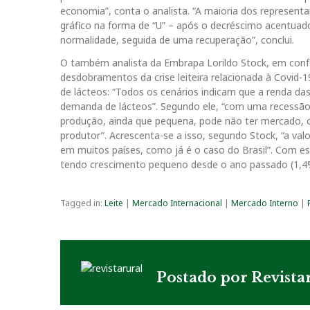
economia”, conta o analista. “A maioria dos represen
gráfico na forma de “U” – após o decréscimo acentuad
normalidade, seguida de uma recuperação”, conclui.
O também analista da Embrapa Lorildo Stock, em confer
desdobramentos da crise leiteira relacionada à Covid
de lácteos: “Todos os cenários indicam que a renda das
demanda de lácteos”. Segundo ele, “com uma recessão g
produção, ainda que pequena, pode não ter mercado, o 
produtor”. Acrescenta-se a isso, segundo Stock, “a valo
em muitos países, como já é o caso do Brasil”. Com e
tendo crescimento pequeno desde o ano passado (1,4%)
Tagged in:
Leite
|
Mercado Internacional
|
Mercado Interno
|
Postado por
Revista