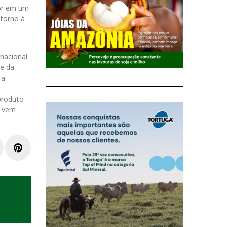
tor em um
etorno à
nacional
te da
 a
 produto
o vem
L
P
i
n
n
k
t