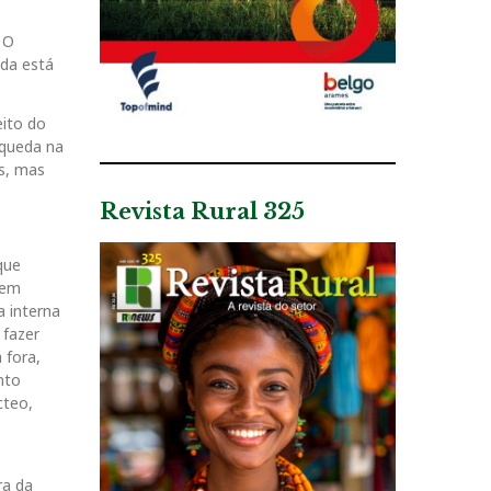
 O
nda está
eito do
 queda na
os, mas
Revista Rural 325
que
 em
a interna
 fazer
 fora,
nto
cteo,
ra da