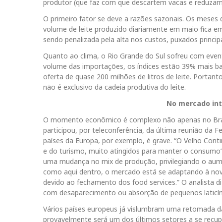
produtor (que faz com que descartem vacas e reduzam 
O primeiro fator se deve a razões sazonais. Os meses 
volume de leite produzido diariamente em maio fica e
sendo penalizada pela alta nos custos, puxados princ
Quanto ao clima, o Rio Grande do Sul sofreu com even
volume das importações, os índices estão 39% mais ba
oferta de quase 200 milhões de litros de leite. Porta
não é exclusivo da cadeia produtiva do leite.
No mercado int
O momento econômico é complexo não apenas no Brasil,
participou, por teleconferência, da última reunião da F
países da Europa, por exemplo, é grave. “O Velho Cont
e do turismo, muito atingidos para manter o consumo”,
uma mudança no mix de produção, privilegiando o aume
como aqui dentro, o mercado está se adaptando à nova
devido ao fechamento dos food services.” O analista 
com desaparecimento ou absorção de pequenos laticíni
Vários países europeus já vislumbram uma retomada d
provavelmente será um dos últimos setores a se recup