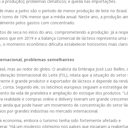
a produção); problemas climáticos; e queda nas importações.
de maio a junho são o período de menor produção de leite no Brasil.
m torno de 10% menor que a média anual. Neste ano, a produção ai
ipalmente pelos gastos com concentrado.
tos de seca no início do ano, comprometendo a produção. Já a resp
ixos que em 2019 e a balança comercial de lácteos representa uma
nto, o momento econômico dificulta estabelecer horizontes mais clar
ernacional, problemas semelhantes
 mas ao redor do globo. O analista da Embrapa José Luiz Bellini, 
ederação Internacional do Leite (FIL), relata que a situação do setor
inente é grande produtor e exportador de lácteos e depende da rend
 conta. Segundo ele, os laticínios europeus seguiam a estratégia de
nto da vida de prateleira e ampliação do estoque dos produtos. “Lá
 realidade e compras online e delivery tiveram um grande crescime
diz ainda que pode haver um movimento de concentração do setor lá
os por grandes indústrias no mercado internacional.
a economia, embora o turismo tenha sido fortemente afetado e
erar. “Há um modesto otimismo nos países que iniciaram a reabertu