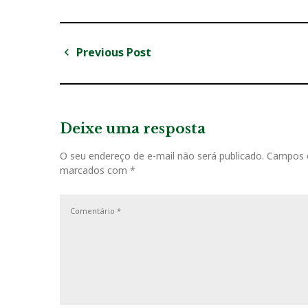
Previous Post
N
P
a
r
v
e
v
Deixe uma resposta
e
i
g
O seu endereço de e-mail não será publicado.
Campos o
o
marcados com
*
u
a
s
ç
P
o
ã
s
o
t
d