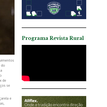
Programa Revista Rural
ovimentos
o do
ma
o
x de
eços se
arela e
as,