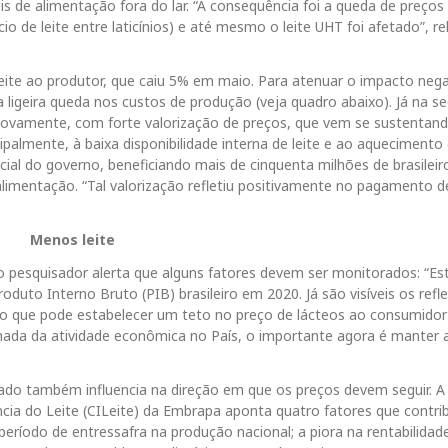
 de alimentação fora do lar. “A consequência foi a queda de preços
 de leite entre laticínios) e até mesmo o leite UHT foi afetado”, re
eite ao produtor, que caiu 5% em maio. Para atenuar o impacto nega
ligeira queda nos custos de produção (veja quadro abaixo). Já na s
novamente, com forte valorização de preços, que vem se sustentan
ipalmente, à baixa disponibilidade interna de leite e ao aquecimento
cial do governo, beneficiando mais de cinquenta milhões de brasileir
limentação. “Tal valorização refletiu positivamente no pagamento d
Menos leite
pesquisador alerta que alguns fatores devem ser monitorados: “Es
uto Interno Bruto (PIB) brasileiro em 2020. Já são visíveis os refl
 o que pode estabelecer um teto no preço de lácteos ao consumidor
mada da atividade econômica no País, o importante agora é manter 
ado também influencia na direção em que os preços devem seguir. A
ncia do Leite (CILeite) da Embrapa aponta quatro fatores que contr
período de entressafra na produção nacional; a piora na rentabilidad