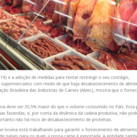
19) e a adoção de medidas para tentar restringir o seu contágio,
s supermercados com medo de que haja desabastecimento de alime
o Brasileira das Indústrias de Carnes (Abiec), mostra que o forne
ovina deve ser 35,5% maior do que o volume consumido no País. Essa
 fazendas, e, por conta da dinâmica da cadeia produtiva, não pod
ortanto não há risco de desabastecimento de proteínas.
rne bovina está trabalhando para garantir o fornecimento de aliment
s de países para os quais a nossa carne é exportada. A entidade tam