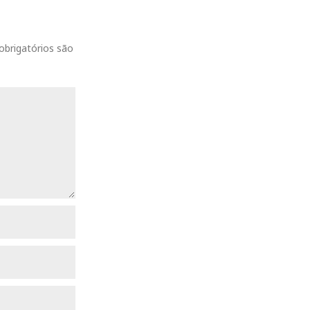
k
brigatórios são