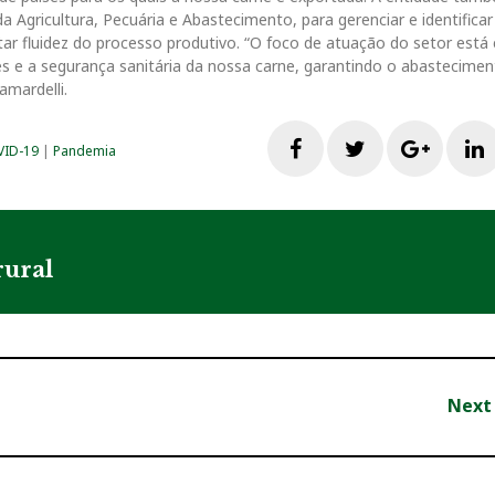
 Agricultura, Pecuária e Abastecimento, para gerenciar e identificar
ar fluidez do processo produtivo. “O foco de atuação do setor está
s e a segurança sanitária da nossa carne, garantindo o abastecimen
amardelli.
F
T
G
ID-19
|
Pandemia
a
w
o
i
c
i
o
rural
e
t
g
b
t
l
Next
o
e
e
o
r
+
I