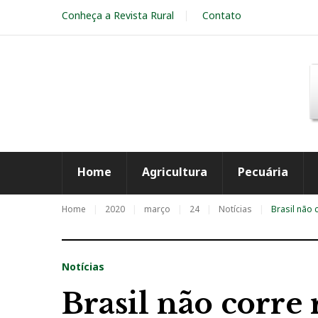
S
Conheça a Revista Rural
Contato
k
i
p
t
o
c
o
n
t
e
Home
Agricultura
Pecuária
n
t
Home
2020
março
24
Notícias
Brasil não 
Notícias
Brasil não corre 