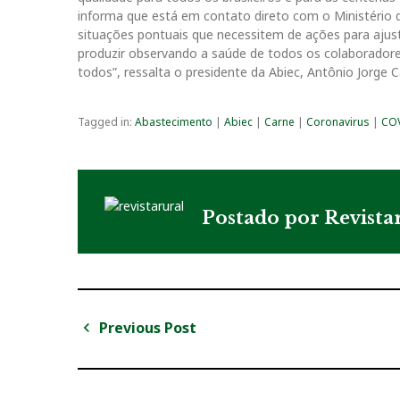
informa que está em contato direto com o Ministério da
situações pontuais que necessitem de ações para ajust
produzir observando a saúde de todos os colaboradore
todos”, ressalta o presidente da Abiec, Antônio Jorge C
Tagged in:
Abastecimento
|
Abiec
|
Carne
|
Coronavirus
|
COV
Postado por
Revista
Previous Post
N
P
a
r