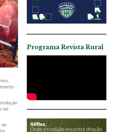
Programa Revista Rural
ntos.
cimento
 produção
e ser
o de
bém