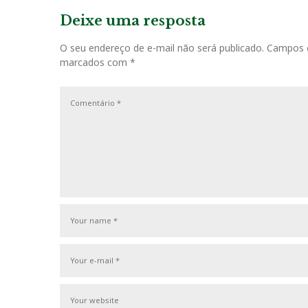
v
e
v
Deixe uma resposta
e
i
g
O seu endereço de e-mail não será publicado.
Campos o
o
marcados com
*
u
a
s
ç
P
o
ã
s
o
t
d
e
P
o
s
t