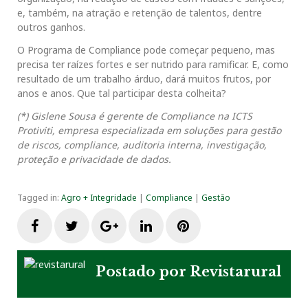
e, também, na atração e retenção de talentos, dentre
outros ganhos.
O Programa de Compliance pode começar pequeno, mas
precisa ter raízes fortes e ser nutrido para ramificar. E, como
resultado de um trabalho árduo, dará muitos frutos, por
anos e anos. Que tal participar desta colheita?
(*) Gislene Sousa é gerente de Compliance na ICTS
Protiviti, empresa especializada em soluções para gestão
de riscos, compliance, auditoria interna, investigação,
proteção e privacidade de dados.
Tagged in:
Agro + Integridade
|
Compliance
|
Gestão
F
T
G
L
P
a
w
o
i
i
Postado por
Revistarural
c
i
o
n
n