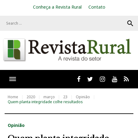
S
Conheça a Revista Rural
Contato
k
i
search
p
t
o
c
o
n
t
e
n
t
Facebook
twitter
Instagram
Youtube
RSS
Home
2020
março
23
Opinião
Quem planta integridade colhe resultados
Opinião