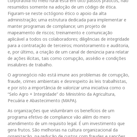
corporativa no meio rural está em oito passos práticos, não
resumidos somente na adoção de um código de ética.
Figuram-se neste octógono ético o apoio da alta
administração; uma estrutura dedicada para implementar e
manter programas de compliance; um projeto de
mapeamento de riscos; treinamento e comunicação
aplicável a todos os colaboradores; diligências de integridade
para a contratação de terceiros; monitoramento e auditoria,
e, por último, a criação de um canal de denúncia para relatar
de ações ilícitas, tais como corrupção, assédio e condições
insalubres de trabalho.
O agronegócio não está imune aos problemas de corrupção,
fraude, crimes ambientais e desrespeito às leis trabalhistas,
e por isto a importância de valorizar uma iniciativa como o
“Selo Agro + Integridade” do Ministério da Agricultura,
Pecuária e Abastecimento (MAPA).
As organizações que vislumbram os benefícios de um
programa efetivo de compliance vão além do mero
atendimento de um requisito legal. É um investimento que
gera frutos. São melhorias na cultura organizacional da
organização, na redução de custos com fraudes e sanções,