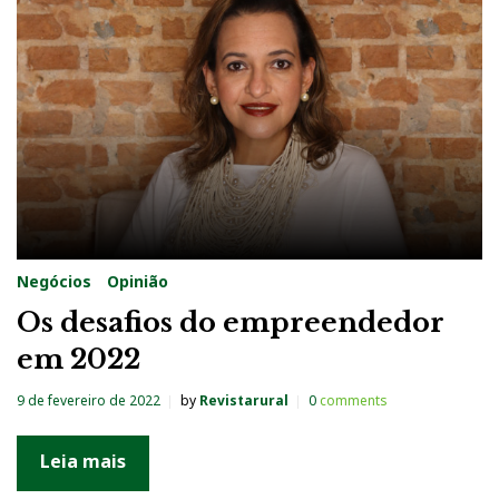
g
:
P
a
n
d
e
m
Negócios
Opinião
i
Os desafios do empreendedor
a
em 2022
9 de fevereiro de 2022
by
Revistarural
0
comments
Leia mais