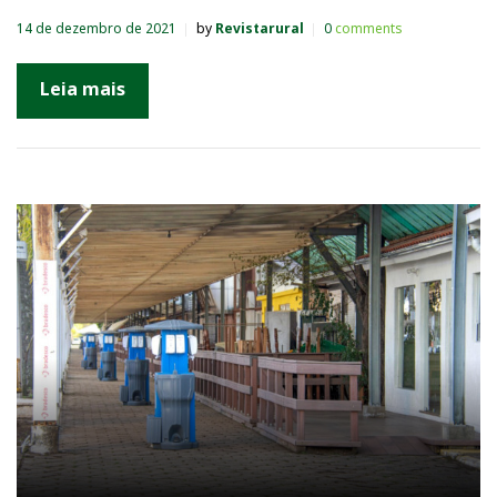
14 de dezembro de 2021
by
Revistarural
0
comments
Leia mais