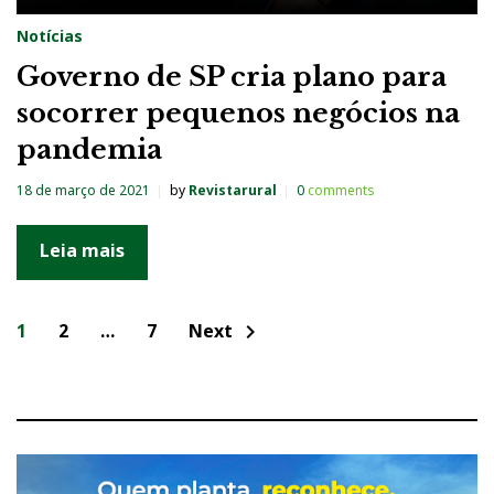
Notícias
Governo de SP cria plano para
socorrer pequenos negócios na
pandemia
18 de março de 2021
by
Revistarural
0
comments
Leia mais
N
1
2
…
7
Next
chevron_right
a
v
e
g
a