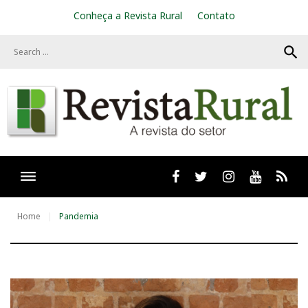
S
Conheça a Revista Rural
Contato
k
i
search
p
t
o
c
o
n
t
e
n
t
Facebook
twitter
Instagram
Youtube
RSS
Home
Pandemia
T
a