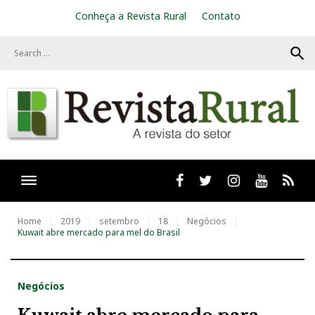
S
Conheça a Revista Rural
Contato
k
i
search
p
t
o
c
o
n
t
e
n
t
Facebook
twitter
Instagram
Youtube
RSS
Home
2019
setembro
18
Negócios
Kuwait abre mercado para mel do Brasil
Negócios