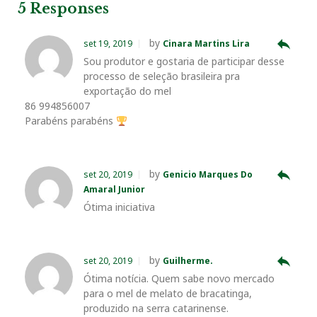
e
e
x
5 Responses
v
t
g
o
r
+
I
e
i
P
a
reply
by
set 19, 2019
Cinara Martins Lira
o
o
ç
Sou produtor e gostaria de participar desse
k
n
s
u
s
processo de seleção brasileira pra
ã
s
t
exportação do mel
o
t
86 994856007
P
d
Parabéns parabéns
o
e
s
P
t
o
reply
by
set 20, 2019
Genicio Marques Do
s
Amaral Junior
t
Ótima iniciativa
reply
by
set 20, 2019
Guilherme.
Ótima notícia. Quem sabe novo mercado
para o mel de melato de bracatinga,
produzido na serra catarinense.