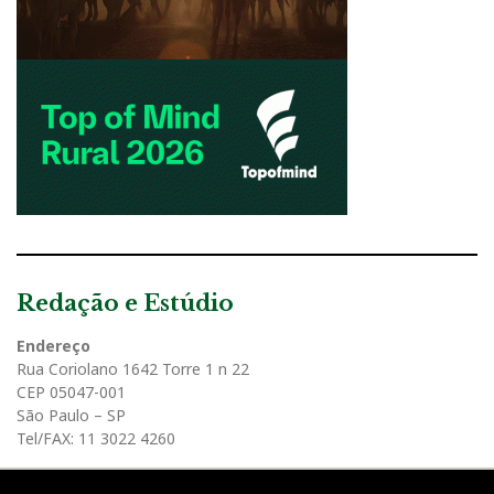
Redação e Estúdio
Endereço
Rua Coriolano 1642 Torre 1 n 22
CEP 05047-001
São Paulo – SP
Tel/FAX: 11 3022 4260