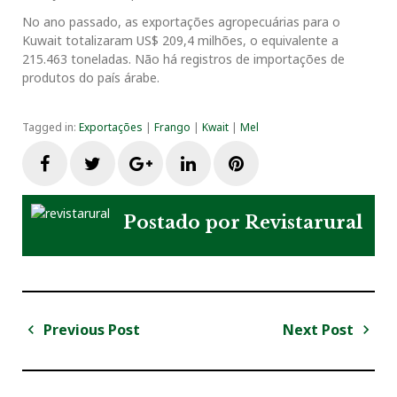
No ano passado, as exportações agropecuárias para o
Kuwait totalizaram US$ 209,4 milhões, o equivalente a
215.463 toneladas. Não há registros de importações de
produtos do país árabe.
Tagged in:
Exportações
|
Frango
|
Kwait
|
Mel
F
T
G
L
P
a
w
o
i
i
Postado por
Revistarural
c
i
o
n
n
e
t
g
k
t
Previous Post
Next Post
N
b
t
l
e
e
a
P
N
v
r
e
o
e
e
d
r