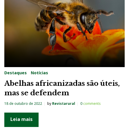
g
:
M
e
l
Destaques
Notícias
Abelhas africanizadas são úteis,
mas se defendem
18 de outubro de 2022
by
Revistarural
0
comments
Leia mais