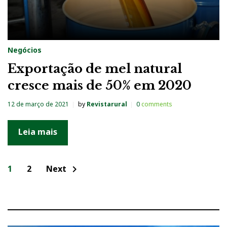
Negócios
Exportação de mel natural
cresce mais de 50% em 2020
12 de março de 2021
by
Revistarural
0
comments
Leia mais
N
1
2
Next
chevron_right
a
v
e
g