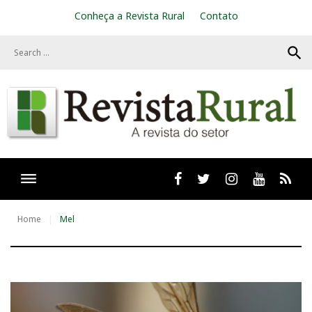
S
Conheça a Revista Rural
Contato
k
i
search
p
t
o
c
o
n
t
e
n
t
Facebook
twitter
Instagram
Youtube
RSS
Home
Mel
T
a