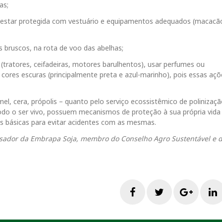
as;
 estar protegida com vestuário e equipamentos adequados (macacão
s bruscos, na rota de voo das abelhas;
 (tratores, ceifadeiras, motores barulhentos), usar perfumes ou
ores escuras (principalmente preta e azul-marinho), pois essas aç
el, cera, própolis – quanto pelo serviço ecossistêmico de polinizaçã
 todo o ser vivo, possuem mecanismos de proteção à sua própria vida
as básicas para evitar acidentes com as mesmas.
isador da Embrapa Soja, membro do Conselho Agro Sustentável e 
F
T
G
a
w
o
i