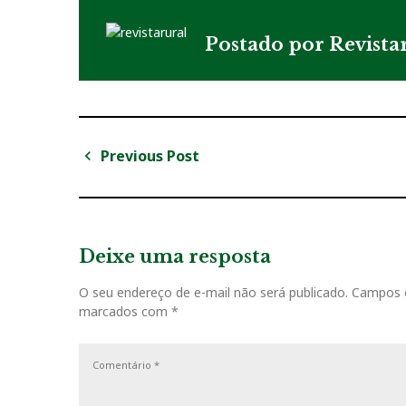
Postado por
Revista
Previous Post
N
P
a
r
v
e
v
Deixe uma resposta
e
i
g
O seu endereço de e-mail não será publicado.
Campos o
o
marcados com
*
u
a
s
ç
P
o
ã
s