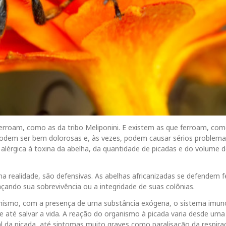
erroam, como as da tribo Meliponini. E existem as que ferroam, com
podem ser bem dolorosas e, às vezes, podem causar sérios problema
alérgica à toxina da abelha, da quantidade de picadas e do volume d
na realidade, são defensivas. As abelhas africanizadas se defendem 
ando sua sobrevivência ou a integridade de suas colônias.
ismo, com a presença de uma substância exógena, o sistema imuno
e até salvar a vida. A reação do organismo à picada varia desde um
l da picada, até sintomas muito graves como paralisação da respira