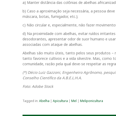
a) Manter distância das colônias de abelhas africanizad
b) Caso a aproximação seja necessária, a pessoa deve
máscara, botas, fumigador, etc.);
c) Não circular e, especialmente, não fazer movimento
d) Na proximidade com abelhas, evitar ruídos irritantes
desodorantes, apresentar odor de suor humano e usar c
associadas com ataque de abelhas.
Abelhas são muito úteis, tanto pelos seus produtos – m
tanto favorece cultivos e a vida silvestre. Mas, como
comunidade, razão pela qual deve-se respeitar as regr
(*) Décio Luiz Gazzoni, Engenheiro Agrônomo, pesqu
Conselho Científico da A.B.E.L.H.A.
Foto: Adobe Stock
Tagged in:
Abelha
|
Apicultura
|
Mel
|
Meliponicultura