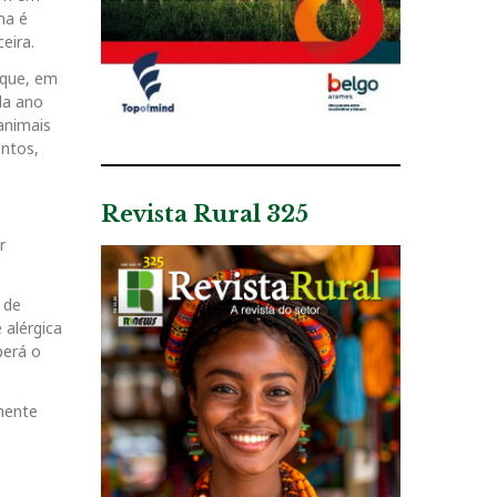
na é
eira.
 que, em
da ano
animais
entos,
Revista Rural 325
r
 de
 alérgica
berá o
amente