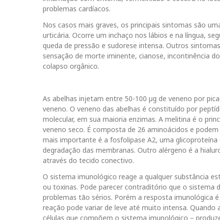
problemas cardíacos.
Nos casos mais graves, os principais sintomas são uma
urticária. Ocorre um inchaço nos lábios e na língua, seg
queda de pressão e sudorese intensa. Outros sintomas inc
sensação de morte iminente, cianose, incontinência dos
colapso orgânico.
As abelhas injetam entre 50-100 µg de veneno por pic
veneno. O veneno das abelhas é constituído por peptí
molecular, em sua maioria enzimas. A melitina é o pr
veneno seco. É composta de 26 aminoácidos e podem oc
mais importante é a fosfolipase A2, uma glicoproteína
degradação das membranas. Outro alérgeno é a hialuroni
através do tecido conectivo.
O sistema imunológico reage a qualquer substância est
ou toxinas. Pode parecer contraditório que o sistema
problemas tão sérios. Porém a resposta imunológica é 
reação pode variar de leve até muito intensa. Quando
células que compõem o sistema imunológico – produze