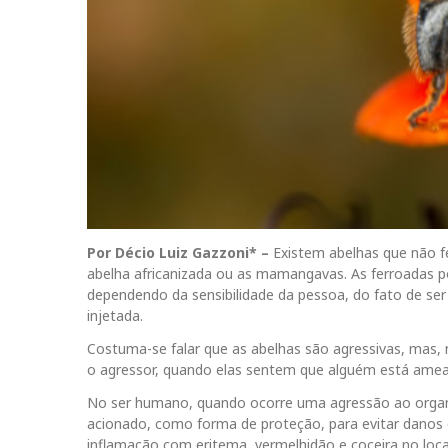
Por Décio Luiz Gazzoni* –
Existem abelhas que não f
abelha africanizada ou as mamangavas. As ferroadas 
dependendo da sensibilidade da pessoa, do fato de ser 
injetada.
Costuma-se falar que as abelhas são agressivas, mas, 
o agressor, quando elas sentem que alguém está ameaç
No ser humano, quando ocorre uma agressão ao organ
acionado, como forma de proteção, para evitar danos 
inflamação com eritema, vermelhidão e coceira no loca