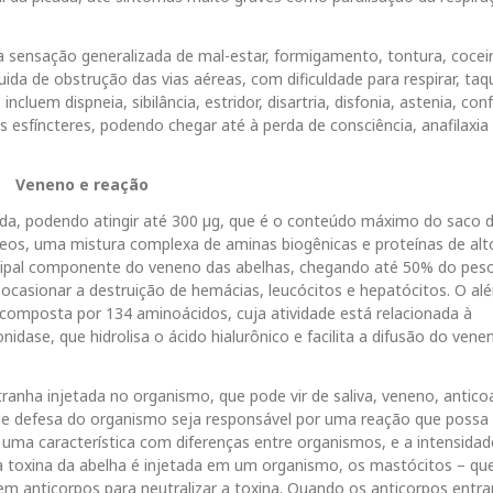
 sensação generalizada de mal-estar, formigamento, tontura, cocei
uida de obstrução das vias aéreas, com dificuldade para respirar, taqu
luem dispneia, sibilância, estridor, disartria, disfonia, astenia, con
 esfíncteres, podendo chegar até à perda de consciência, anafilaxia
Veneno e reação
ada, podendo atingir até 300 µg, que é o conteúdo máximo do saco 
deos, uma mistura complexa de aminas biogênicas e proteínas de alt
incipal componente do veneno das abelhas, chegando até 50% do pes
asionar a destruição de hemácias, leucócitos e hepatócitos. O al
 composta por 134 aminoácidos, cuja atividade está relacionada à
dase, que hidrolisa o ácido hialurônico e facilita a difusão do vene
ranha injetada no organismo, que pode vir de saliva, veneno, antico
 de defesa do organismo seja responsável por uma reação que possa
uma característica com diferenças entre organismos, e a intensidad
 a toxina da abelha é injetada em um organismo, os mastócitos – qu
m anticorpos para neutralizar a toxina. Quando os anticorpos ent