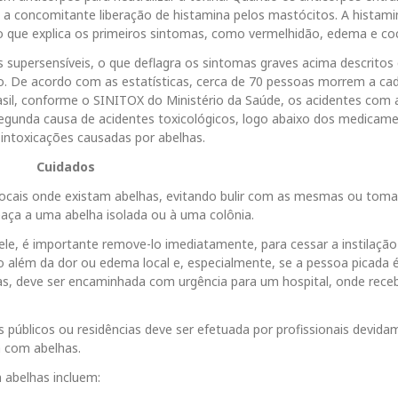
a concomitante liberação de histamina pelos mastócitos. A histami
o que explica os primeiros sintomas, como vermelhidão, edema e coc
 supersensíveis, o que deflagra os sintomas graves acima descritos
to. De acordo com as estatísticas, cerca de 70 pessoas morrem a ca
asil, conforme o SINITOX do Ministério da Saúde, os acidentes com 
segunda causa de acidentes toxicológicos, logo abaixo dos medicam
intoxicações causadas por abelhas.
Cuidados
locais onde existam abelhas, evitando bulir com as mesmas ou toma
aça a uma abelha isolada ou à uma colônia.
ele, é importante remove-lo imediatamente, para cessar a instilação
além da dor ou edema local e, especialmente, se a pessoa picada é
s, deve ser encaminhada com urgência para um hospital, onde rece
 públicos ou residências deve ser efetuada por profissionais devid
a com abelhas.
 abelhas incluem: