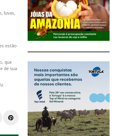
, luvas,
ões estão
o, que
 e de sua
do
L
P
i