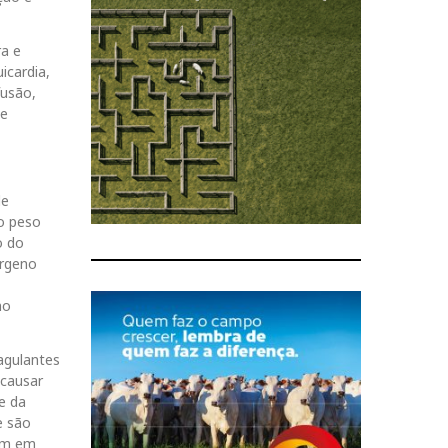
ra e
icardia,
fusão,
 e
de
o peso
o do
érgeno
no
agulantes
 causar
e da
e são
ram em