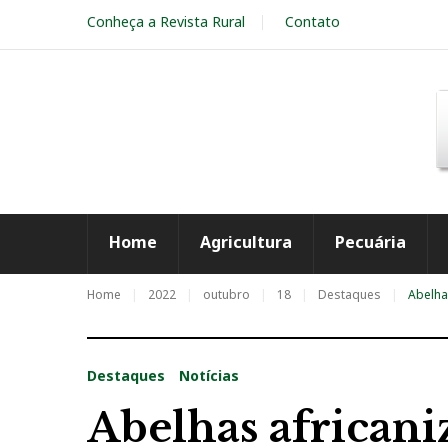
S
Conheça a Revista Rural
Contato
k
i
p
t
o
c
o
n
t
e
Home
Agricultura
Pecuária
n
t
Home
2022
outubro
18
Destaques
Abelha
Destaques
Notícias
Abelhas africaniz