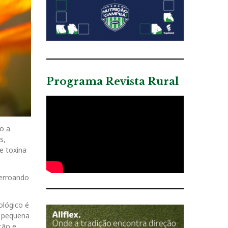
Programa Revista Rural
o a
s,
e toxina
ferroando
lógico é
a pequena
ção e