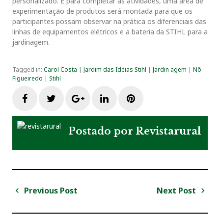
personalizado. E para completar as atividades, uma área de
experimentação de produtos será montada para que os
participantes possam observar na prática os diferenciais das
linhas de equipamentos elétricos e a bateria da STIHL para a
jardinagem.
Tagged in:
Carol Costa
|
Jardim das Idéias Stihl
|
Jardin agem
|
Nô
Figueiredo
|
Stihl
F
T
G
L
P
a
w
o
i
i
Postado por
Revistarural
c
i
o
n
n
e
t
g
k
t
Previous Post
Next Post
N
b
t
l
e
e
a
P
N
r
e