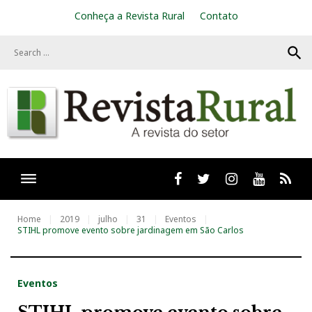
S
Conheça a Revista Rural
Contato
k
i
search
p
t
o
c
o
n
t
e
n
t
Facebook
twitter
Instagram
Youtube
RSS
Home
2019
julho
31
Eventos
STIHL promove evento sobre jardinagem em São Carlos
Eventos