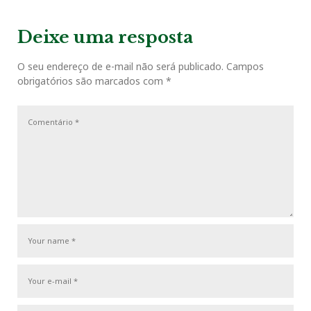
v
o
e
e
d
r
e
e
x
v
t
g
Deixe uma resposta
o
r
+
I
e
i
P
a
o
o
O seu endereço de e-mail não será publicado.
Campos
ç
k
n
s
obrigatórios são marcados com
*
u
s
ã
s
t
o
t
P
d
o
e
s
P
t
o
s
t