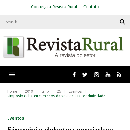
S
Conheça a Revista Rural
Contato
k
i
search
p
t
o
c
o
n
t
e
n
t
Facebook
twitter
Instagram
Youtube
RSS
Home
2019
julho
26
Eventos
Simpósio debateu caminhos da soja de alta produtividade
Eventos