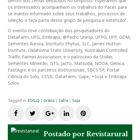
dentro dos temas debatidos no simpósio. Esperamos que
os interessados acompanhem os trabalhos do Paces para
se manter informado sobre seus trabalhos, processos de
seleção e faça parte desse grupo de pesquisa e extensão”.
O evento teve contribuição dos pesquisadores do
DataFarm, UFG, Embrapa, @Pedro Unesp, UFPG, UFP, GDM,
Sementes Aurora, Instituto Phytus, SLC, James Hutton
Institute, Oklahoma State University, Australian Controlled
Traffic Farmin Association, e o patrocínio da Stoller,
Sementes Mineirão, GTS, Jacto, Matsuda, NOOA, Genica,
FastAgro e os parceiros institucionais, SBCS SP, Portal
Ciência do Solo, CESB, DataFarm, Gape, +Soja e Embrapa
Solos.
Tagged in:
ESALQ
|
Grãos
|
Safra
|
Soja
F
T
G
L
P
a
w
o
i
i
Postado por
Revistarural