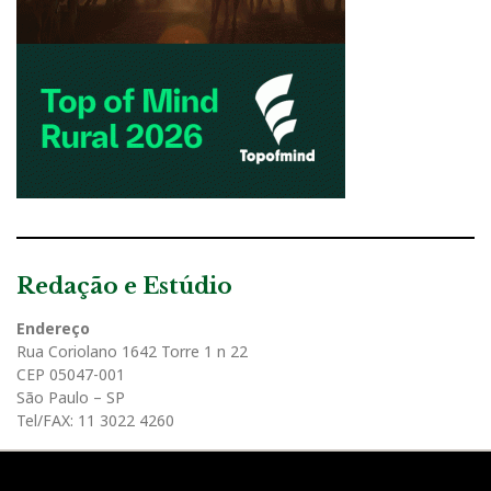
Redação e Estúdio
Endereço
Rua Coriolano 1642 Torre 1 n 22
CEP 05047-001
São Paulo – SP
Tel/FAX: 11 3022 4260