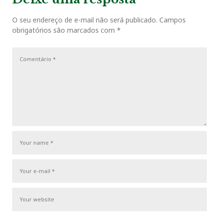
o
r
+
I
e
i
P
a
o
o
O seu endereço de e-mail não será publicado.
Campos
ç
k
n
s
obrigatórios são marcados com
*
u
s
ã
s
t
o
t
P
d
o
e
s
P
t
o
s
t