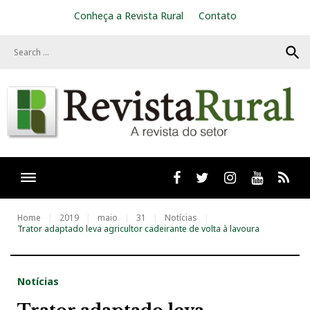
S
Conheça a Revista Rural
Contato
k
i
search
p
t
o
c
o
n
t
e
n
t
Facebook
twitter
Instagram
Youtube
RSS
Home
2019
maio
31
Notícias
Trator adaptado leva agricultor cadeirante de volta à lavoura
Notícias