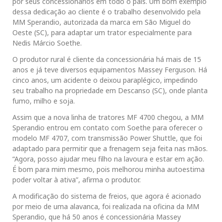
por seus concessionários em todo o país. Um bom exemplo
dessa dedicação ao cliente é o trabalho desenvolvido pela
MM Sperandio, autorizada da marca em São Miguel do
Oeste (SC), para adaptar um trator especialmente para
Nedis Márcio Soethe.
O produtor rural é cliente da concessionária há mais de 15
anos e já teve diversos equipamentos Massey Ferguson. Há
cinco anos, um acidente o deixou paraplégico, impedindo
seu trabalho na propriedade em Descanso (SC), onde planta
fumo, milho e soja.
Assim que a nova linha de tratores MF 4700 chegou, a MM
Sperandio entrou em contato com Soethe para oferecer o
modelo MF 4707, com transmissão Power Shuttle, que foi
adaptado para permitir que a frenagem seja feita nas mãos.
“Agora, posso ajudar meu filho na lavoura e estar em ação.
É bom para mim mesmo, pois melhorou minha autoestima
poder voltar à ativa”, afirma o produtor.
A modificação do sistema de freios, que agora é acionado
por meio de uma alavanca, foi realizada na oficina da MM
Sperandio, que há 50 anos é concessionária Massey