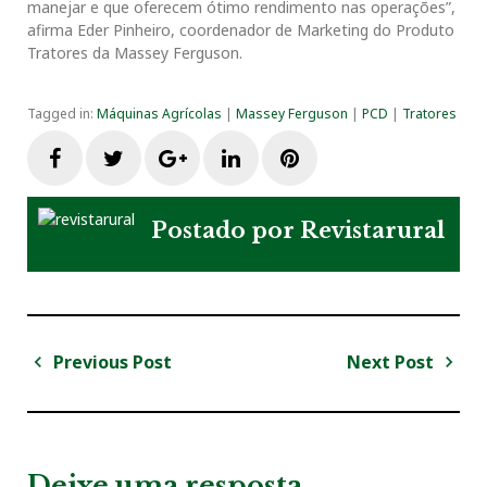
manejar e que oferecem ótimo rendimento nas operações”,
afirma Eder Pinheiro, coordenador de Marketing do Produto
Tratores da Massey Ferguson.
Tagged in:
Máquinas Agrícolas
|
Massey Ferguson
|
PCD
|
Tratores
F
T
G
L
P
a
w
o
i
i
Postado por
Revistarural
c
i
o
n
n
e
t
g
k
t
Previous Post
Next Post
N
b
t
l
e
e
a
P
N
v
r
e
o
e
e
d
r
e
e
x
v
t
g
Deixe uma resposta