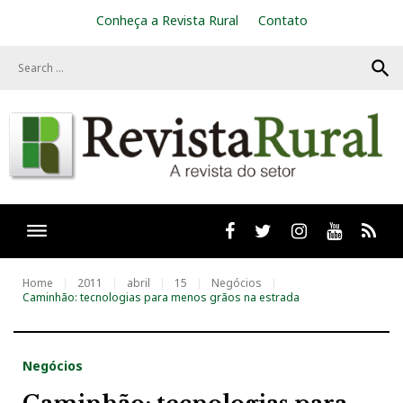
S
Conheça a Revista Rural
Contato
k
i
search
p
t
o
c
o
n
t
e
n
t
Facebook
twitter
Instagram
Youtube
RSS
Home
2011
abril
15
Negócios
Caminhão: tecnologias para menos grãos na estrada
Negócios