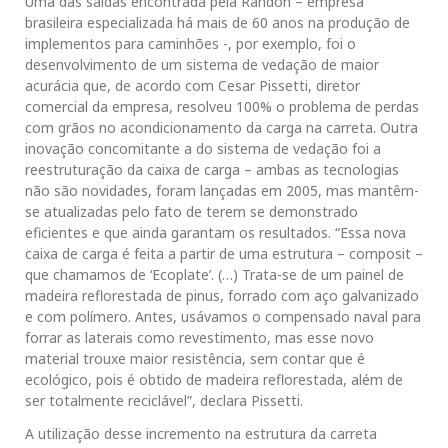
Uma das saídas encontrada pela Randon – empresa
brasileira especializada há mais de 60 anos na produção de
implementos para caminhões -, por exemplo, foi o
desenvolvimento de um sistema de vedação de maior
acurácia que, de acordo com Cesar Pissetti, diretor
comercial da empresa, resolveu 100% o problema de perdas
com grãos no acondicionamento da carga na carreta. Outra
inovação concomitante a do sistema de vedação foi a
reestruturação da caixa de carga – ambas as tecnologias
não são novidades, foram lançadas em 2005, mas mantêm-
se atualizadas pelo fato de terem se demonstrado
eficientes e que ainda garantam os resultados. “Essa nova
caixa de carga é feita a partir de uma estrutura – composit –
que chamamos de ‘Ecoplate’. (…) Trata-se de um painel de
madeira reflorestada de pinus, forrado com aço galvanizado
e com polímero. Antes, usávamos o compensado naval para
forrar as laterais como revestimento, mas esse novo
material trouxe maior resistência, sem contar que é
ecológico, pois é obtido de madeira reflorestada, além de
ser totalmente reciclável”, declara Pissetti.
A utilização desse incremento na estrutura da carreta