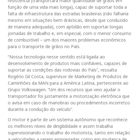
resistência (transportará maior quantidade de grãos em
função de uma vida mais longa), capaz de suportar toda a
falta de infraestrutura das estradas brasileiras (não falharia
mesmo em situações bem drásticas, desde que conduzido
de maneira adequada), com aptidão em suportar longas
jornadas de trabalho e, em especial, com o menor consumo
de combustível – um dos maiores problemas econômicos
para o transporte de grãos no País.
“Nossa tecnologia nesse sentido está ligada ao
desenvolvimento de produtos mais confiáveis, capazes de
suportar as condições das rodovias do País”, ressalta
Rogério Gil Costa, supervisor de Marketing de Produtos de
Caminhões da MAN para a América Latina, pertencente ao
Grupo Volkswagen. “Um dos recursos que veio ajudar o
transportador foi justamente a motorização eletrônica que
o avisa em caso de manobras ou procedimentos incorretos
durante a condução do veículo”.
O motor é parte de um sistema autônomo que reconhece
os melhores níveis de dirigibilidade e assim trabalha
supervisionando o trabalho do motorista, tanto em relação
a velocidades a serem empregadas como em mudança de