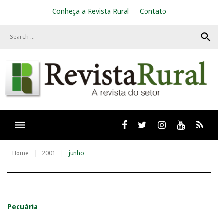
S
Conheça a Revista Rural
Contato
k
i
search
p
t
o
c
o
n
t
e
n
t
Facebook
twitter
Instagram
Youtube
RSS
Home
2001
junho
M
Pecuária
ê