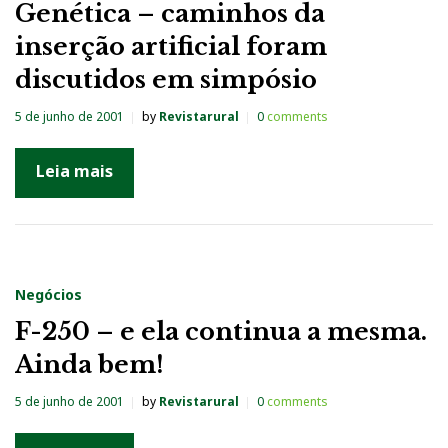
Genética – caminhos da
s
inserção artificial foram
:
discutidos em simpósio
j
u
5 de junho de 2001
by
Revistarural
0
comments
n
Leia mais
h
o
2
0
0
Negócios
1
F-250 – e ela continua a mesma.
Ainda bem!
5 de junho de 2001
by
Revistarural
0
comments