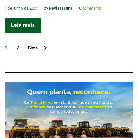
1 de junho de 2001
by
Revistarural
0
comments
Leia mais
N
1
2
Next
chevron_right
a
v
e
g
a
ç
ã
o
p
o
r