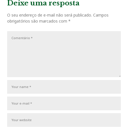
v
t
g
Deixe uma resposta
o
r
+
I
e
i
P
a
o
o
O seu endereço de e-mail não será publicado.
Campos
ç
k
n
s
obrigatórios são marcados com
*
u
s
ã
s
t
o
t
P
d
o
e
s
P
t
o
s
t