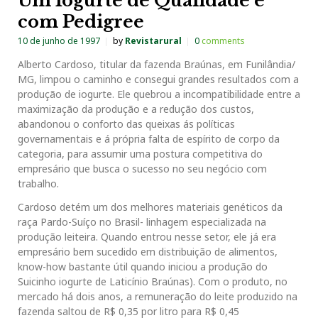
Um Iogurte de Qualidade e
com Pedigree
10 de junho de 1997
by
Revistarural
0
comments
Alberto Cardoso, titular da fazenda Braúnas, em Funilândia/
MG, limpou o caminho e consegui grandes resultados com a
produção de iogurte. Ele quebrou a incompatibilidade entre a
maximização da produção e a redução dos custos,
abandonou o conforto das queixas ás políticas
governamentais e á própria falta de espírito de corpo da
categoria, para assumir uma postura competitiva do
empresário que busca o sucesso no seu negócio com
trabalho.
Cardoso detém um dos melhores materiais genéticos da
raça Pardo-Suíço no Brasil- linhagem especializada na
produção leiteira. Quando entrou nesse setor, ele já era
empresário bem sucedido em distribuição de alimentos,
know-how bastante útil quando iniciou a produção do
Suicinho iogurte de Laticínio Braúnas). Com o produto, no
mercado há dois anos, a remuneração do leite produzido na
fazenda saltou de R$ 0,35 por litro para R$ 0,45