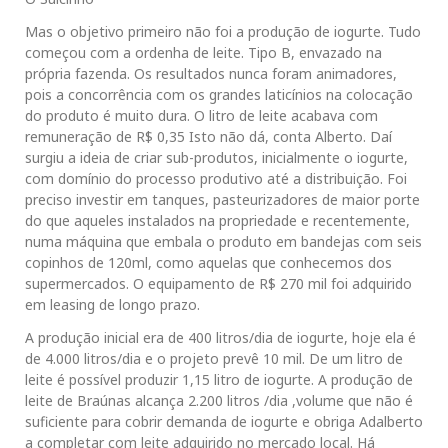
Mas o objetivo primeiro não foi a produção de iogurte. Tudo
começou com a ordenha de leite. Tipo B, envazado na
própria fazenda. Os resultados nunca foram animadores,
pois a concorrência com os grandes laticínios na colocação
do produto é muito dura. O litro de leite acabava com
remuneração de R$ 0,35 Isto não dá, conta Alberto. Daí
surgiu a ideia de criar sub-produtos, inicialmente o iogurte,
com domínio do processo produtivo até a distribuição. Foi
preciso investir em tanques, pasteurizadores de maior porte
do que aqueles instalados na propriedade e recentemente,
numa máquina que embala o produto em bandejas com seis
copinhos de 120ml, como aquelas que conhecemos dos
supermercados. O equipamento de R$ 270 mil foi adquirido
em leasing de longo prazo.
A produção inicial era de 400 litros/dia de iogurte, hoje ela é
de 4.000 litros/dia e o projeto prevê 10 mil. De um litro de
leite é possível produzir 1,15 litro de iogurte. A produção de
leite de Braúnas alcança 2.200 litros /dia ,volume que não é
suficiente para cobrir demanda de iogurte e obriga Adalberto
a completar com leite adquirido no mercado local. Há