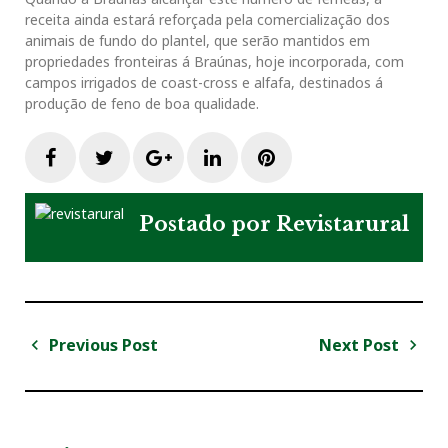
receita ainda estará reforçada pela comercialização dos
animais de fundo do plantel, que serão mantidos em
propriedades fronteiras á Braúnas, hoje incorporada, com
campos irrigados de coast-cross e alfafa, destinados á
produção de feno de boa qualidade.
F
T
G
L
P
a
w
o
i
i
Postado por
Revistarural
c
i
o
n
n
e
t
g
k
t
Previous Post
Next Post
N
b
t
l
e
e
a
P
N
v
r
e
o
e
e
d
r
e
e
x