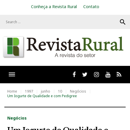
S
Conheça a Revista Rural
Contato
k
i
search
p
t
o
c
o
n
t
e
n
t
Facebook
twitter
Instagram
Youtube
RSS
Home
1997
junho
10
Negócios
Um Iogurte de Qualidade e com Pedigree
Negócios