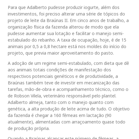
Para que Adalberto pudesse produzir iogurte, além dos
investimentos, foi preciso alterar uma série de tópicos do
projeto de leite da Braúnas II. Em cinco anos de trabalho, a
organização física da fazenda alterou de modo que ela
pudesse aumentar sua lotação e facilitar o manejo semi-
estabulado do rebanho. A taxa de ocupação, hoje, é de 15
animais por 0,5 a 0,8 hectare está nos moldes do início do
projeto, que previa maior aproveitamento do pasto.
A adoção de um regime semi-estabulado, com dieta que dê
aos animais totais condições de manifestação dos
respectivos potenciais genéticos e de produtividade, a
Braúnas também teve de investir em mecanização das
tarefas, mão-de-obra e acompanhamento técnico, como o
de Robson Vilela, veterinário responsável pelo plantel.
Adalberto almeja, tanto com o manejo quanto com
genética, a alta produção de leite acima de tudo. O objetivo
da fazenda é chegar a 160 fêmeas em lactação (90
atualmente), alimentadas com arraçoamento quase todo
de produção própria.
Quando a Braúnas alcançar este número de fêmeas, a