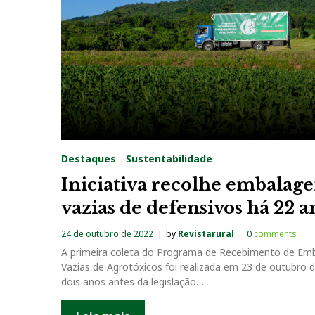
a
g
:
P
e
Destaques
Sustentabilidade
s
Iniciativa recolhe embalag
vazias de defensivos há 22 a
t
24 de outubro de 2022
by
Revistarural
0
comments
i
A primeira coleta do Programa de Recebimento de Em
Vazias de Agrotóxicos foi realizada em 23 de outubro 
c
dois anos antes da legislação…