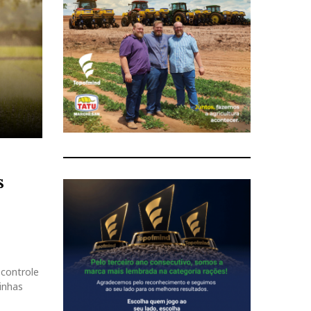
s
 controle
inhas